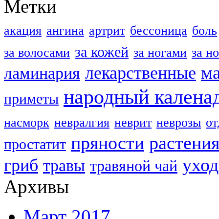
Метки
акация
ангина
артрит
бессоница
боль
за кожей
за волосами
за ногами
за н
м
лекарственные
ламинария
народный калена
приметы
насморк
невралгия
неврит
неврозы
о
пряности
растени
простатит
уход
гриб
травы
травяной чай
Архивы
Март 2017