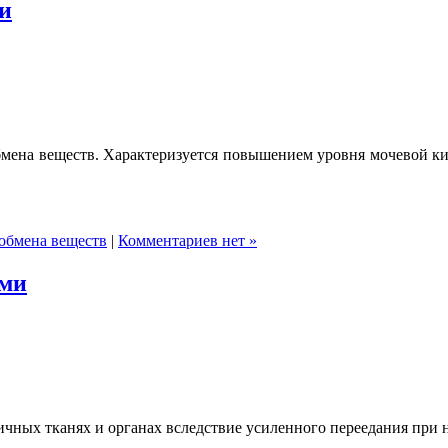
и
бмена веществ. Характеризуется повышением уровня мочевой к
обмена веществ
|
Комментариев нет »
ами
ичных тканях и органах вследствие усиленного переедания при