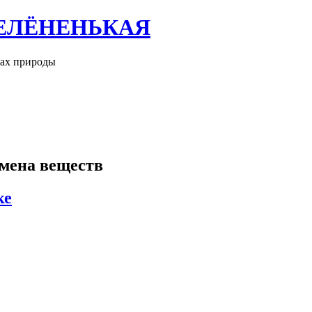
ЕЛЁНЕНЬКАЯ
рах природы
бмена веществ
ке