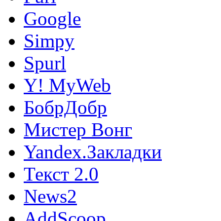
Google
Simpy
Spurl
Y! MyWeb
БобрДобр
Мистер Вонг
Yandex.Закладки
Текст 2.0
News2
AddScoop