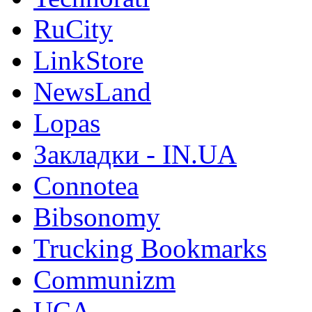
RuCity
LinkStore
NewsLand
Lopas
Закладки - IN.UA
Connotea
Bibsonomy
Trucking Bookmarks
Communizm
UCA