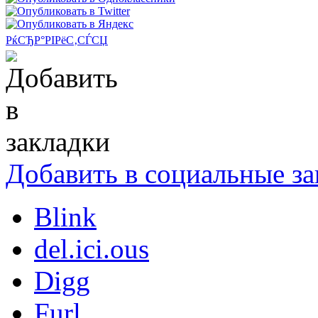
РќСЂР°РІРёС‚СЃСЏ
Добавить в социальные за
Blink
del.ici.ous
Digg
Furl