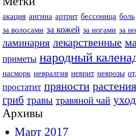
Метки
акация
ангина
артрит
бессоница
боль
за кожей
за волосами
за ногами
за н
м
лекарственные
ламинария
народный калена
приметы
насморк
невралгия
неврит
неврозы
о
пряности
растени
простатит
уход
гриб
травы
травяной чай
Архивы
Март 2017