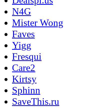
Dealspl.us
N4G
Mister Wong
Faves
Yigg
Fresqui
Care2
Kirtsy
Sphinn
SaveThis.ru