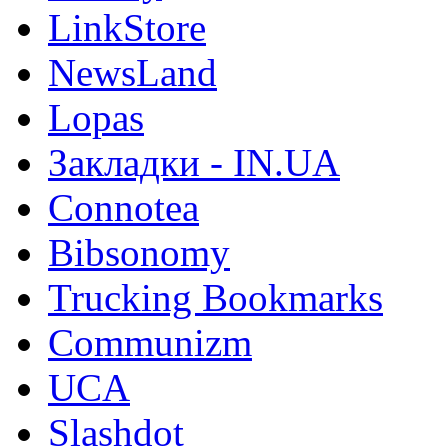
LinkStore
NewsLand
Lopas
Закладки - IN.UA
Connotea
Bibsonomy
Trucking Bookmarks
Communizm
UCA
Slashdot