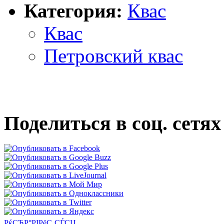
Категория:
Квас
Квас
Петровский квас
Поделиться в соц. сетях
РќСЂР°РІРёС‚СЃСЏ