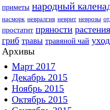
народный калена
приметы
насморк
невралгия
неврит
неврозы
о
пряности
растени
простатит
уход
гриб
травы
травяной чай
Архивы
Март 2017
Декабрь 2015
Ноябрь 2015
Октябрь 2015