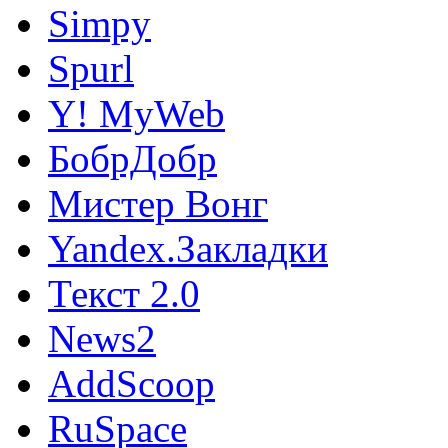
Simpy
Spurl
Y! MyWeb
БобрДобр
Мистер Вонг
Yandex.Закладки
Текст 2.0
News2
AddScoop
RuSpace