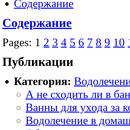
Содержание
Содержание
Pages: 1
2
3
4
5
6
7
8
9
10
Публикации
Категория:
Водолечен
А не сходить ли в ба
Ванны для ухода за 
Водолечение в дома