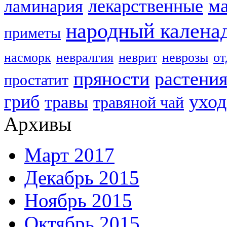
м
лекарственные
ламинария
народный калена
приметы
насморк
невралгия
неврит
неврозы
о
пряности
растени
простатит
уход
гриб
травы
травяной чай
Архивы
Март 2017
Декабрь 2015
Ноябрь 2015
Октябрь 2015