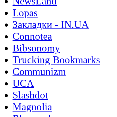
NewsLand
Lopas
Закладки - IN.UA
Connotea
Bibsonomy
Trucking Bookmarks
Communizm
UCA
Slashdot
Magnolia