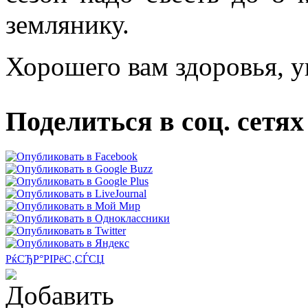
землянику.
Хорошего вам здоровья, у
Поделиться в соц. сетях
РќСЂР°РІРёС‚СЃСЏ