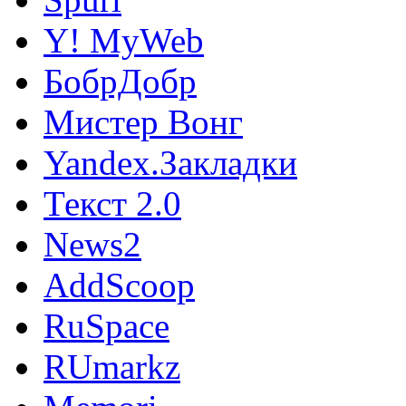
Y! MyWeb
БобрДобр
Мистер Вонг
Yandex.Закладки
Текст 2.0
News2
AddScoop
RuSpace
RUmarkz