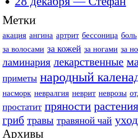
28 декабря — Стефан
Метки
акация
ангина
артрит
бессоница
боль
за кожей
за волосами
за ногами
за н
м
лекарственные
ламинария
народный калена
приметы
насморк
невралгия
неврит
неврозы
о
пряности
растени
простатит
уход
гриб
травы
травяной чай
Архивы