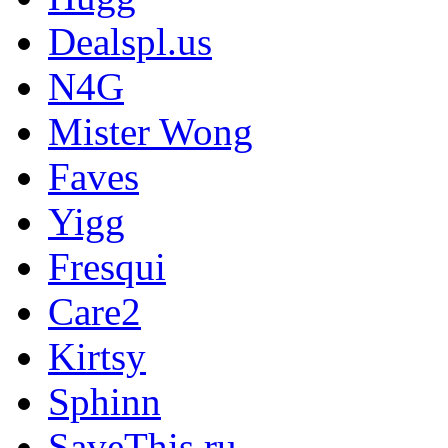
Dealspl.us
N4G
Mister Wong
Faves
Yigg
Fresqui
Care2
Kirtsy
Sphinn
SaveThis.ru