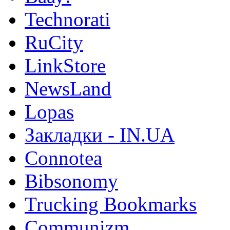
Technorati
RuCity
LinkStore
NewsLand
Lopas
Закладки - IN.UA
Connotea
Bibsonomy
Trucking Bookmarks
Communizm