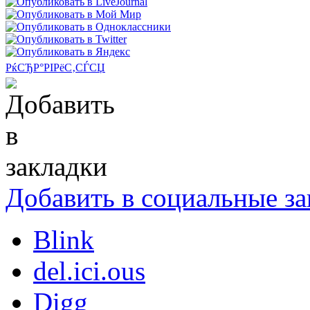
РќСЂР°РІРёС‚СЃСЏ
Добавить в социальные за
Blink
del.ici.ous
Digg