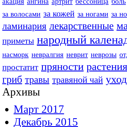
акация
ангина
артрит
бессоница
боль
за кожей
за волосами
за ногами
за н
м
лекарственные
ламинария
народный калена
приметы
насморк
невралгия
неврит
неврозы
о
пряности
растени
простатит
уход
гриб
травы
травяной чай
Архивы
Март 2017
Декабрь 2015