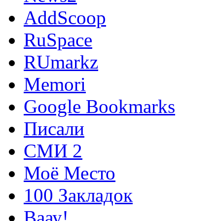
AddScoop
RuSpace
RUmarkz
Memori
Google Bookmarks
Писали
СМИ 2
Моё Место
100 Закладок
Ваау!