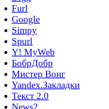
Furl
Google
Simpy
Spurl
Y! MyWeb
БобрДобр
Мистер Вонг
Yandex.Закладки
Текст 2.0
News2