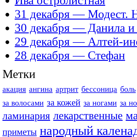
Ива остролистная
31 декабря — Модест. 
30 декабря — Данила и
29 декабря — Алтей-ин
28 декабря — Стефан
Метки
акация
ангина
артрит
бессоница
боль
за кожей
за волосами
за ногами
за н
м
лекарственные
ламинария
народный калена
приметы