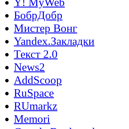
Y! MyWeb
БобрДобр
Мистер Вонг
Yandex.Закладки
Текст 2.0
News2
AddScoop
RuSpace
RUmarkz
Memori