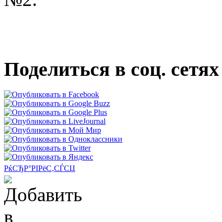
Поделиться в соц. сетях
РќСЂР°РІРёС‚СЃСЏ