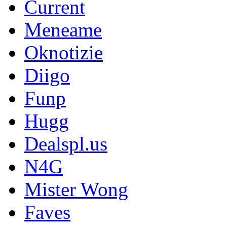
Current
Meneame
Oknotizie
Diigo
Funp
Hugg
Dealspl.us
N4G
Mister Wong
Faves