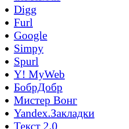
Digg
Furl
Google
Simpy
Spurl
Y! MyWeb
БобрДобр
Мистер Вонг
Yandex.Закладки
Текст 2.0