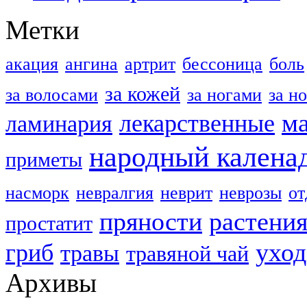
Метки
акация
ангина
артрит
бессоница
боль
за кожей
за волосами
за ногами
за н
м
лекарственные
ламинария
народный калена
приметы
насморк
невралгия
неврит
неврозы
о
пряности
растени
простатит
уход
гриб
травы
травяной чай
Архивы