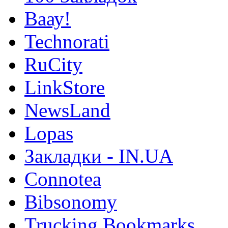
Ваау!
Technorati
RuCity
LinkStore
NewsLand
Lopas
Закладки - IN.UA
Connotea
Bibsonomy
Trucking Bookmarks