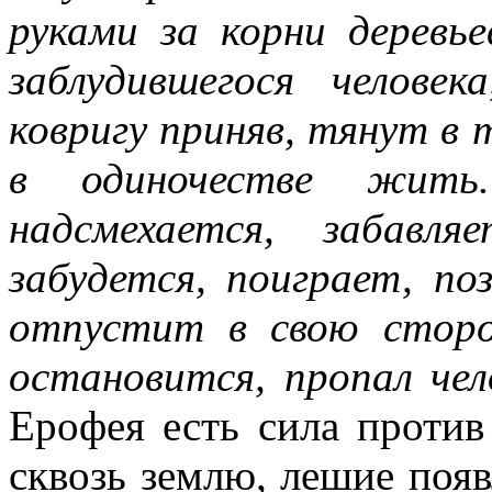
руками за корни деревь
заблудившегося челове
ковригу приняв, тянут в
в одиночестве жить
надсмехается, забавл
забудется, поиграет, по
отпустит в свою сторо
остановится, пропал че
Ерофея есть сила против
сквозь землю, лешие появ