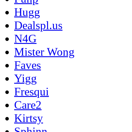
Hugg
Dealspl.us
N4G
Mister Wong
Faves
Yigg
Fresqui
Care2
Kirtsy
Sphinn