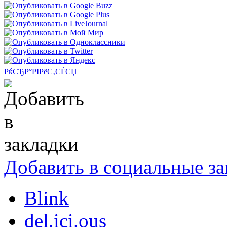
РќСЂР°РІРёС‚СЃСЏ
Добавить в социальные за
Blink
del.ici.ous