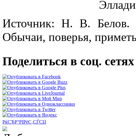
Эллади
Источник: Н. В. Белов.
Обычаи, поверья, приметы
Поделиться в соц. сетях
РќСЂР°РІРёС‚СЃСЏ