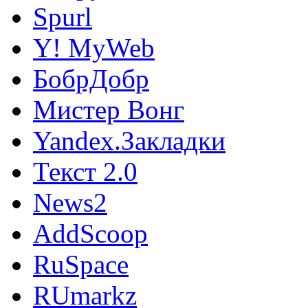
Spurl
Y! MyWeb
БобрДобр
Мистер Вонг
Yandex.Закладки
Текст 2.0
News2
AddScoop
RuSpace
RUmarkz