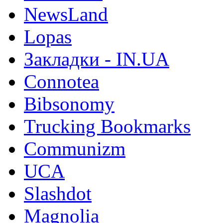
NewsLand
Lopas
Закладки - IN.UA
Connotea
Bibsonomy
Trucking Bookmarks
Communizm
UCA
Slashdot
Magnolia