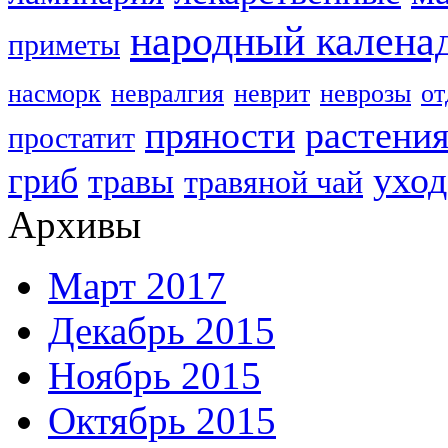
народный калена
приметы
насморк
невралгия
неврит
неврозы
о
пряности
растени
простатит
уход
гриб
травы
травяной чай
Архивы
Март 2017
Декабрь 2015
Ноябрь 2015
Октябрь 2015