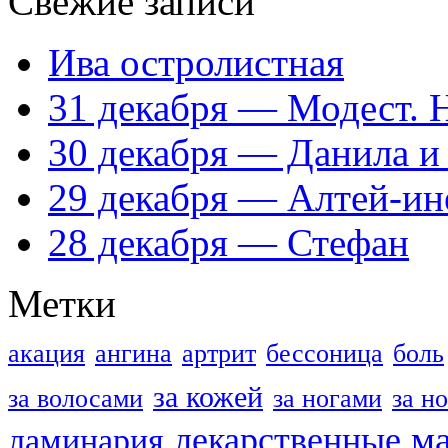
Свежие записи
Ива остролистная
31 декабря — Модест. 
30 декабря — Данила и
29 декабря — Алтей-ин
28 декабря — Стефан
Метки
акация
ангина
артрит
бессоница
боль
за кожей
за волосами
за ногами
за н
м
лекарственные
ламинария