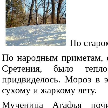
По старо
По народным приметам,
Сретения,
было тепл
придвиделось.
Мороз в э
сухому и жаркому лету.
Мученица Агафья почи