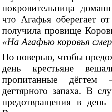
покровительница домашн
что Агафья оберегает от
получила провище Коровн
«На Агафью коровья смер
По поверью, чтобы предох
день крестьяне веша
пропитанные дёгтем 
дегтярного запаха. В сл
предотвращения в день