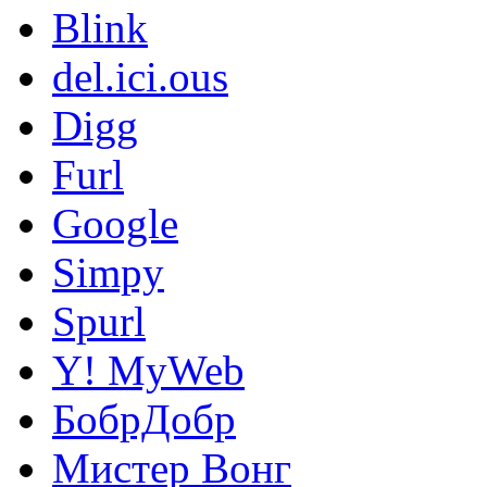
Blink
del.ici.ous
Digg
Furl
Google
Simpy
Spurl
Y! MyWeb
БобрДобр
Мистер Вонг