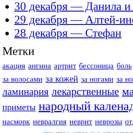
30 декабря — Данила и
29 декабря — Алтей-ин
28 декабря — Стефан
Метки
акация
ангина
артрит
бессоница
боль
за кожей
за волосами
за ногами
за н
м
лекарственные
ламинария
народный калена
приметы
насморк
невралгия
неврит
неврозы
о