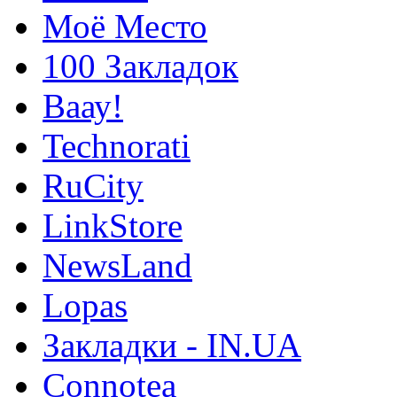
Моё Место
100 Закладок
Ваау!
Technorati
RuCity
LinkStore
NewsLand
Lopas
Закладки - IN.UA
Connotea