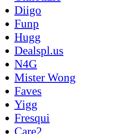
Diigo
Funp
Hugg
Dealspl.us
N4G
Mister Wong
Faves
Yigg
Fresqui
Care2