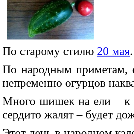
По старому стилю
20 мая
.
По народным приметам, е
непременно огурцов накв
Много шишек на ели – к
сердито жалят – будет до
Этот день в народном кал