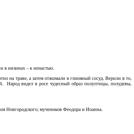
ни в низинах – к ненастью.
 на траве, а затем отжимали в глиняный сосуд. Верили в то,
й.
Народ видел в росе чудесный образ полуптицы, полудевы,
ния Новгородского; мучеников Феодора и Иоанна.