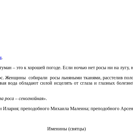
я
.
туман – это к хорошей погоде.
Если ночью нет росы ни на лугу, 
с. Женщины собирали росы льняными тканями, расстелив полотно
вая вода обладают силой исцелять от сглаза и глазных болезне
а роса – сеногнойная
»
.
а и Илария; преподобного Михаила Малеина; преподобного Арсе
Именины (святцы)