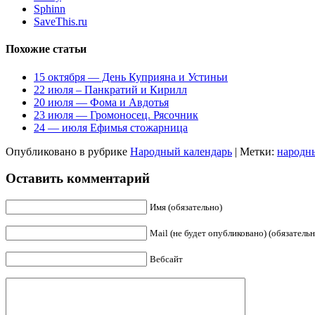
Sphinn
SaveThis.ru
Похожие статьи
15 октября — День Куприяна и Устиньи
22 июля – Панкратий и Кирилл
20 июля — Фома и Авдотья
23 июля — Громоносец. Рясочник
24 — июля Ефимья стожарница
Опубликовано в рубрике
Народный календарь
|
Метки:
народн
Оставить комментарий
Имя (обязательно)
Mail (не будет опубликовано) (обязательн
Вебсайт