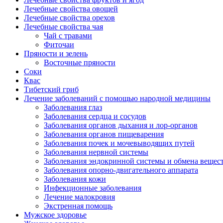
Лечебные свойства овощей
Лечебные свойства орехов
Лечебные свойства чая
Чай с травами
Фиточаи
Пряности и зелень
Восточные пряности
Соки
Квас
Тибетский гриб
Лечение заболеваний с помощью народной медицины
Заболевания глаз
Заболевания сердца и сосудов
Заболевания органов дыхания и лор-органов
Заболевания органов пищеварения
Заболевания почек и мочевыводящих путей
Заболевания нервной системы
Заболевания эндокринной системы и обмена вещес
Заболевания опорно-двигательного аппарата
Заболевания кожи
Инфекционные заболевания
Лечение малокровия
Экстренная помощь
Мужское здоровье