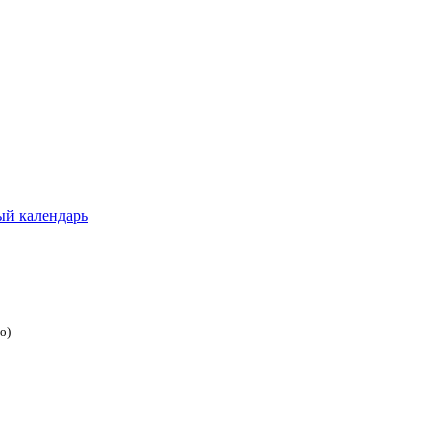
ый календарь
о)