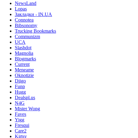
NewsLand
Lopas
Закладки - IN.UA
Connotea
Bibsonomy
Trucking Bookmarks
Communizm
UCA
Slashdot
Magnolia
Blogmarks
Current
Meneame
Oknotizie
Diigo
Funp
Hugg
Dealspl.us
N4G
Mister Wong
Faves
Yigg
Fresqui
Care2
Kirtsy