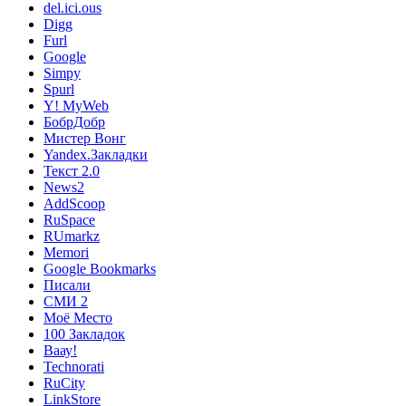
del.ici.ous
Digg
Furl
Google
Simpy
Spurl
Y! MyWeb
БобрДобр
Мистер Вонг
Yandex.Закладки
Текст 2.0
News2
AddScoop
RuSpace
RUmarkz
Memori
Google Bookmarks
Писали
СМИ 2
Моё Место
100 Закладок
Ваау!
Technorati
RuCity
LinkStore