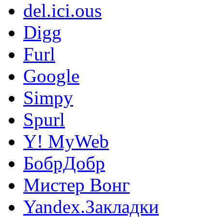
del.ici.ous
Digg
Furl
Google
Simpy
Spurl
Y! MyWeb
БобрДобр
Мистер Вонг
Yandex.Закладки