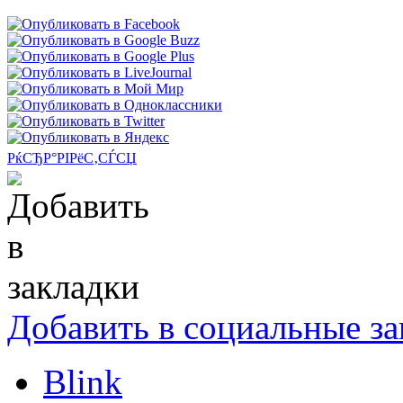
РќСЂР°РІРёС‚СЃСЏ
Добавить в социальные за
Blink