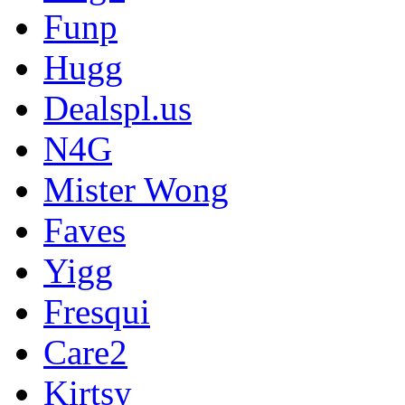
Funp
Hugg
Dealspl.us
N4G
Mister Wong
Faves
Yigg
Fresqui
Care2
Kirtsy