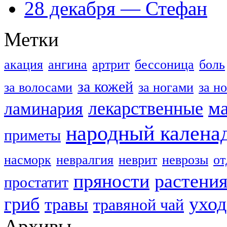
28 декабря — Стефан
Метки
акация
ангина
артрит
бессоница
боль
за кожей
за волосами
за ногами
за н
м
лекарственные
ламинария
народный калена
приметы
насморк
невралгия
неврит
неврозы
о
пряности
растени
простатит
уход
гриб
травы
травяной чай
Архивы