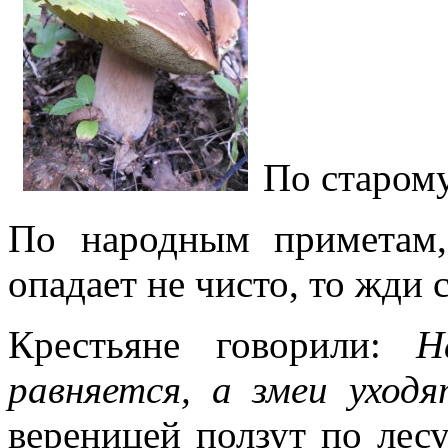
По старом
По народным приметам,
опадает не чисто, то жди 
Крестьяне говорили:
На
равняется, а змеи уход
вереницей ползут по лес