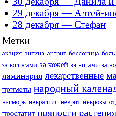
30 декабря — Данила и
29 декабря — Алтей-ин
28 декабря — Стефан
Метки
акация
ангина
артрит
бессоница
боль
за кожей
за волосами
за ногами
за н
м
лекарственные
ламинария
народный калена
приметы
насморк
невралгия
неврит
неврозы
о
пряности
растени
простатит