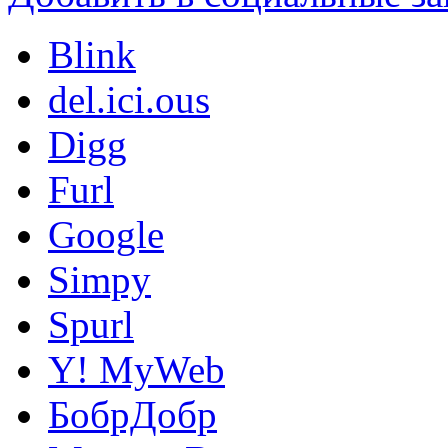
Blink
del.ici.ous
Digg
Furl
Google
Simpy
Spurl
Y! MyWeb
БобрДобр