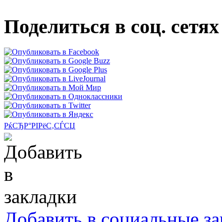
Поделиться в соц. сетях
РќСЂР°РІРёС‚СЃСЏ
Добавить в социальные за