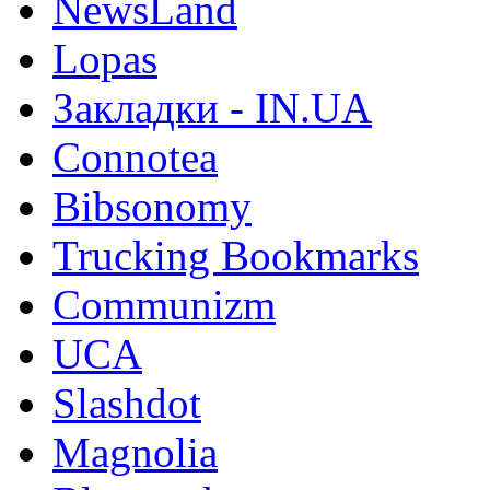
NewsLand
Lopas
Закладки - IN.UA
Connotea
Bibsonomy
Trucking Bookmarks
Communizm
UCA
Slashdot
Magnolia