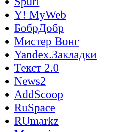
Spurl
Y! MyWeb
БобрДобр
Мистер Вонг
Yandex.Закладки
Текст 2.0
News2
AddScoop
RuSpace
RUmarkz