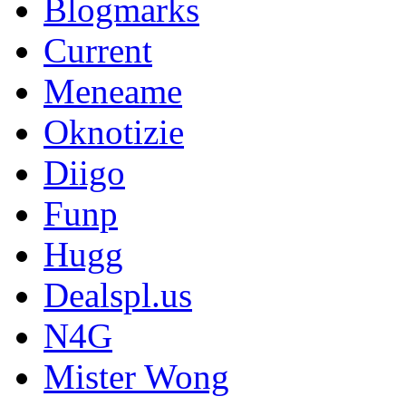
Blogmarks
Current
Meneame
Oknotizie
Diigo
Funp
Hugg
Dealspl.us
N4G
Mister Wong