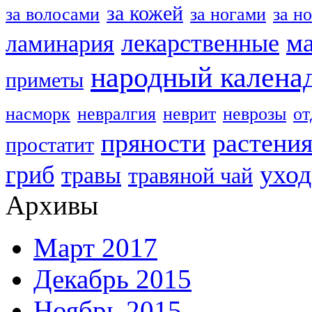
за кожей
за волосами
за ногами
за н
м
лекарственные
ламинария
народный калена
приметы
насморк
невралгия
неврит
неврозы
о
пряности
растени
простатит
уход
гриб
травы
травяной чай
Архивы
Март 2017
Декабрь 2015
Ноябрь 2015