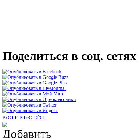
Поделиться в соц. сетях
РќСЂР°РІРёС‚СЃСЏ