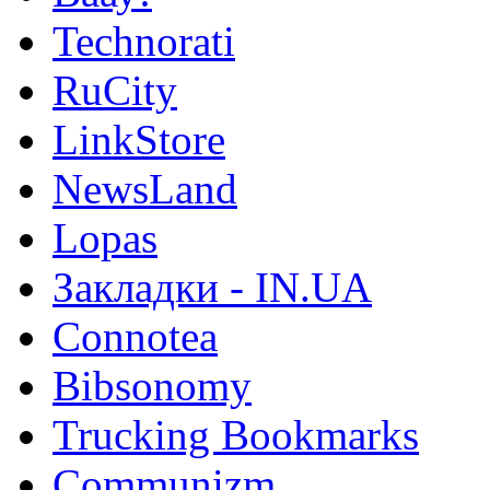
Technorati
RuCity
LinkStore
NewsLand
Lopas
Закладки - IN.UA
Connotea
Bibsonomy
Trucking Bookmarks
Communizm