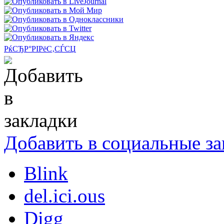
РќСЂР°РІРёС‚СЃСЏ
Добавить в социальные за
Blink
del.ici.ous
Digg