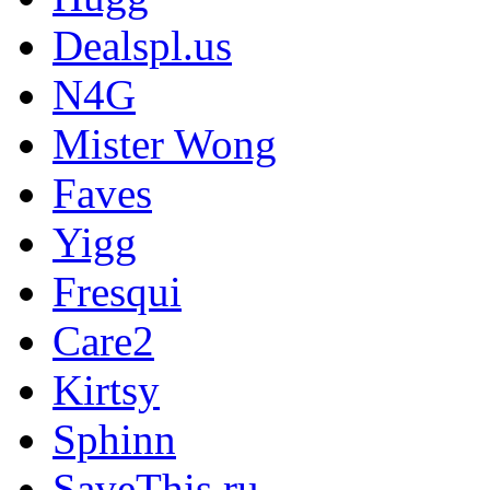
Dealspl.us
N4G
Mister Wong
Faves
Yigg
Fresqui
Care2
Kirtsy
Sphinn
SaveThis.ru