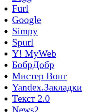
Furl
Google
Simpy
Spurl
Y! MyWeb
БобрДобр
Мистер Вонг
Yandex.Закладки
Текст 2.0
News2