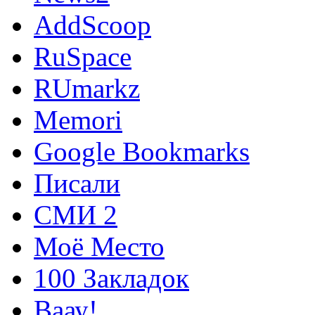
AddScoop
RuSpace
RUmarkz
Memori
Google Bookmarks
Писали
СМИ 2
Моё Место
100 Закладок
Ваау!