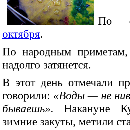
По 
октября
.
По народным приметам, 
надолго затянется.
В этот день отмечали п
говорили:
«Воды — не нива
бываешь».
Накануне Ку
зимние закуты, метили ст