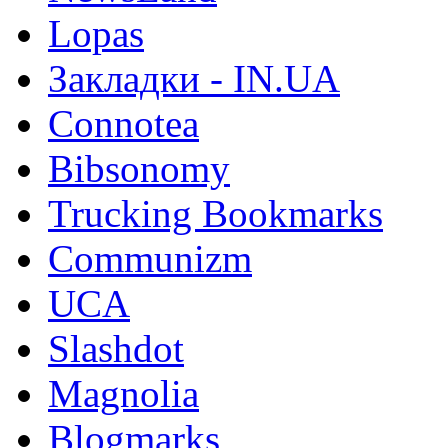
Lopas
Закладки - IN.UA
Connotea
Bibsonomy
Trucking Bookmarks
Communizm
UCA
Slashdot
Magnolia
Blogmarks