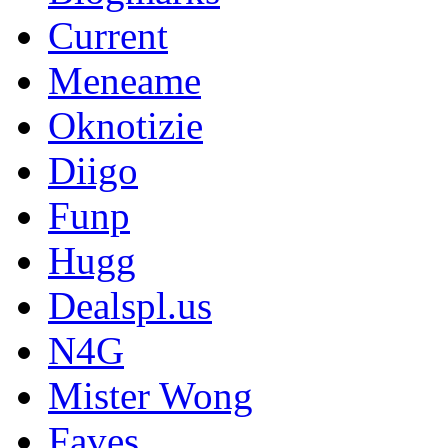
Current
Meneame
Oknotizie
Diigo
Funp
Hugg
Dealspl.us
N4G
Mister Wong
Faves