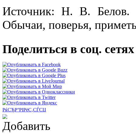
Источник: Н. В. Белов.
Обычаи, поверья, приметы
Поделиться в соц. сетях
РќСЂР°РІРёС‚СЃСЏ