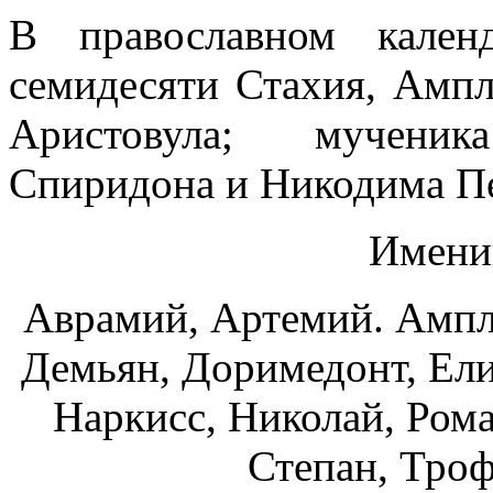
В православном кален
семидесяти Стахия, Ампл
Аристовула; мучени
Спиридона и Никодима П
Имени
Аврамий, Артемий. Ампли
Демьян, Доримедонт, Ели
Наркисс, Николай, Рома
Степан, Троф