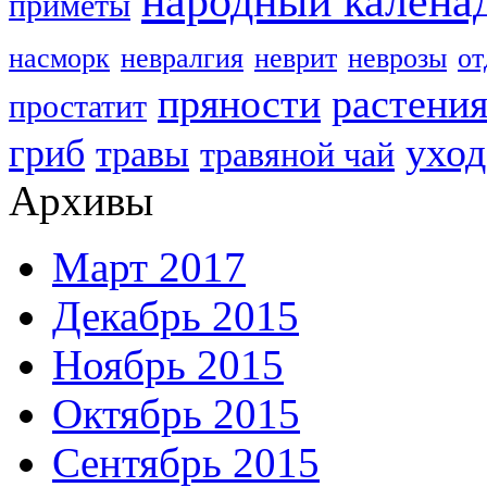
народный калена
приметы
насморк
невралгия
неврит
неврозы
о
пряности
растени
простатит
уход
гриб
травы
травяной чай
Архивы
Март 2017
Декабрь 2015
Ноябрь 2015
Октябрь 2015
Сентябрь 2015