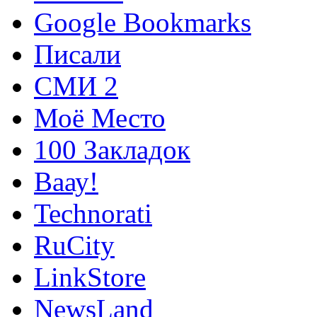
Google Bookmarks
Писали
СМИ 2
Моё Место
100 Закладок
Ваау!
Technorati
RuCity
LinkStore
NewsLand