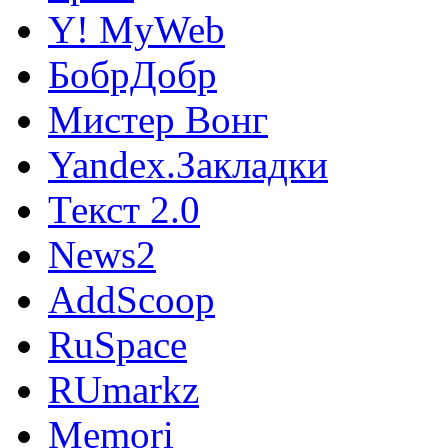
Y! MyWeb
БобрДобр
Мистер Вонг
Yandex.Закладки
Текст 2.0
News2
AddScoop
RuSpace
RUmarkz
Memori