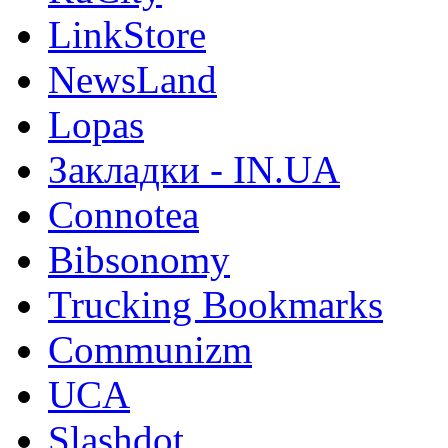
LinkStore
NewsLand
Lopas
Закладки - IN.UA
Connotea
Bibsonomy
Trucking Bookmarks
Communizm
UCA
Slashdot