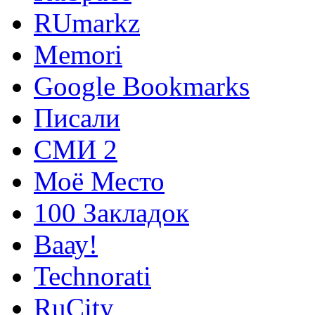
RUmarkz
Memori
Google Bookmarks
Писали
СМИ 2
Моё Место
100 Закладок
Ваау!
Technorati
RuCity