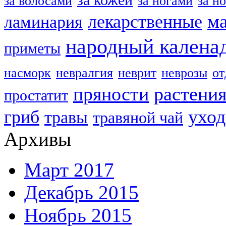
за волосами
за ногами
за н
м
лекарственные
ламинария
народный калена
приметы
насморк
невралгия
неврит
неврозы
о
пряности
растени
простатит
уход
гриб
травы
травяной чай
Архивы
Март 2017
Декабрь 2015
Ноябрь 2015