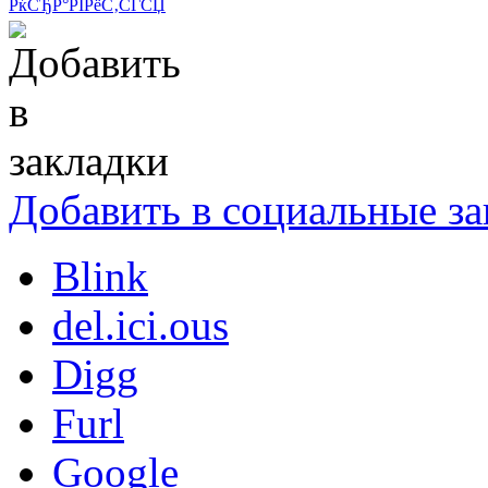
РќСЂР°РІРёС‚СЃСЏ
Добавить в социальные за
Blink
del.ici.ous
Digg
Furl
Google