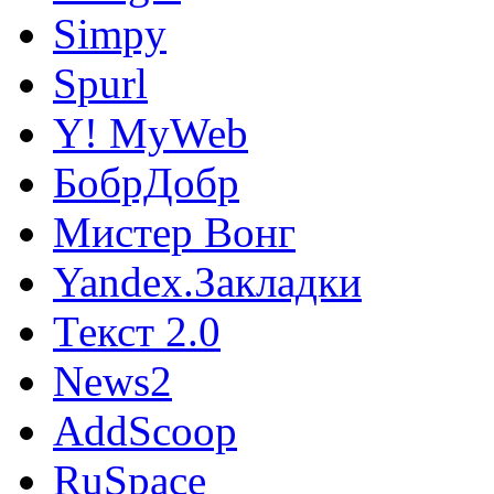
Simpy
Spurl
Y! MyWeb
БобрДобр
Мистер Вонг
Yandex.Закладки
Текст 2.0
News2
AddScoop
RuSpace