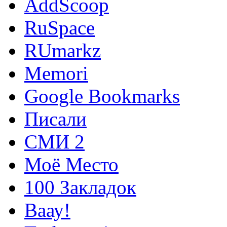
AddScoop
RuSpace
RUmarkz
Memori
Google Bookmarks
Писали
СМИ 2
Моё Место
100 Закладок
Ваау!