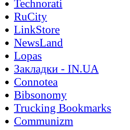
Technorati
RuCity
LinkStore
NewsLand
Lopas
Закладки - IN.UA
Connotea
Bibsonomy
Trucking Bookmarks
Communizm