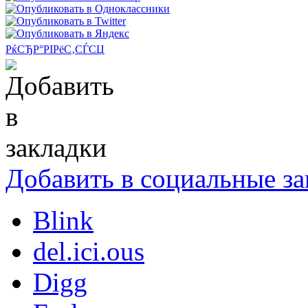
РќСЂР°РІРёС‚СЃСЏ
Добавить в социальные за
Blink
del.ici.ous
Digg