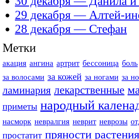
30 декабря — Данила и
29 декабря — Алтей-ин
28 декабря — Стефан
Метки
акация
ангина
артрит
бессоница
боль
за кожей
за волосами
за ногами
за н
м
лекарственные
ламинария
народный калена
приметы
насморк
невралгия
неврит
неврозы
о
пряности
растени
простатит