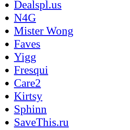
Dealspl.us
N4G
Mister Wong
Faves
Yigg
Fresqui
Care2
Kirtsy
Sphinn
SaveThis.ru