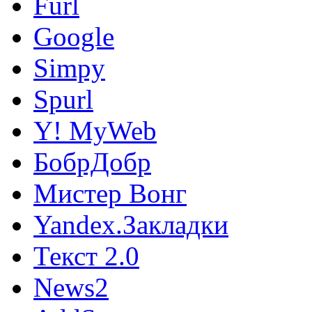
Furl
Google
Simpy
Spurl
Y! MyWeb
БобрДобр
Мистер Вонг
Yandex.Закладки
Текст 2.0
News2