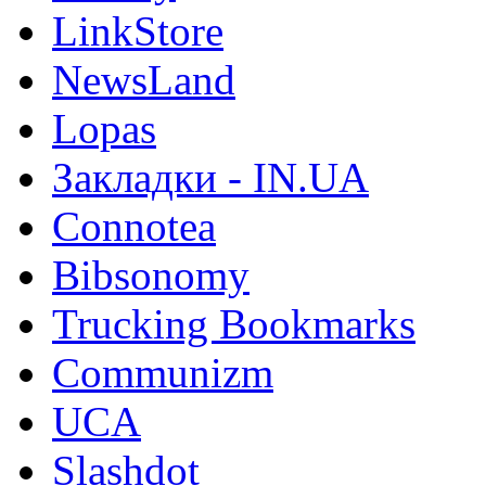
LinkStore
NewsLand
Lopas
Закладки - IN.UA
Connotea
Bibsonomy
Trucking Bookmarks
Communizm
UCA
Slashdot