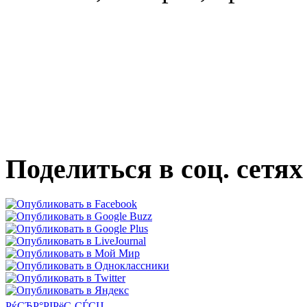
Поделиться в соц. сетях
РќСЂР°РІРёС‚СЃСЏ