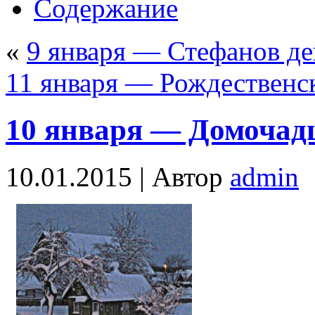
Содержание
«
9 января — Стефанов де
11 января — Рождественс
10 января — Домочад
10.01.2015 |
Автор
admin