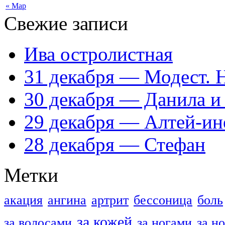
« Мар
Свежие записи
Ива остролистная
31 декабря — Модест. 
30 декабря — Данила и
29 декабря — Алтей-ин
28 декабря — Стефан
Метки
акация
ангина
артрит
бессоница
боль
за кожей
за волосами
за ногами
за н