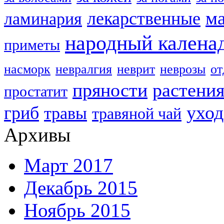
м
лекарственные
ламинария
народный калена
приметы
насморк
невралгия
неврит
неврозы
о
пряности
растени
простатит
уход
гриб
травы
травяной чай
Архивы
Март 2017
Декабрь 2015
Ноябрь 2015