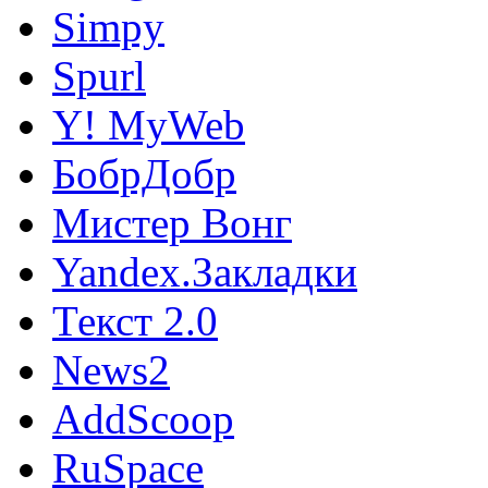
Simpy
Spurl
Y! MyWeb
БобрДобр
Мистер Вонг
Yandex.Закладки
Текст 2.0
News2
AddScoop
RuSpace