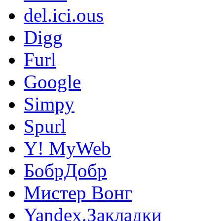
del.ici.ous
Digg
Furl
Google
Simpy
Spurl
Y! MyWeb
БобрДобр
Мистер Вонг
Yandex.Закладки