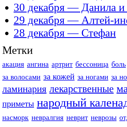
30 декабря — Данила и
29 декабря — Алтей-ин
28 декабря — Стефан
Метки
акация
ангина
артрит
бессоница
боль
за кожей
за волосами
за ногами
за н
м
лекарственные
ламинария
народный калена
приметы
насморк
невралгия
неврит
неврозы
о