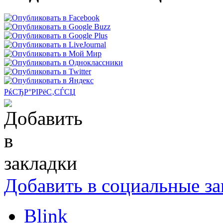
РќСЂР°РІРёС‚СЃСЏ
Добавить в социальные за
Blink