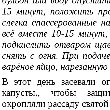
бульон или воду опусти
15 минут, положить про
слегка спассерованные н
всё вместе 10-15 минут, 
подкислить отваром щав
снять с огня. При подач
варёное яйцо, нарезанную 
В этот день засевали о
капусты., чтобы защи
окропляли рассаду святой