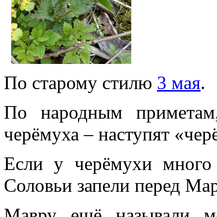
По старому стилю
3 мая
.
По народным приметам,
черёмуха – наступят «чер
Если у черёмухи много 
Соловьи запели перед Мар
Мавру ещё называли м