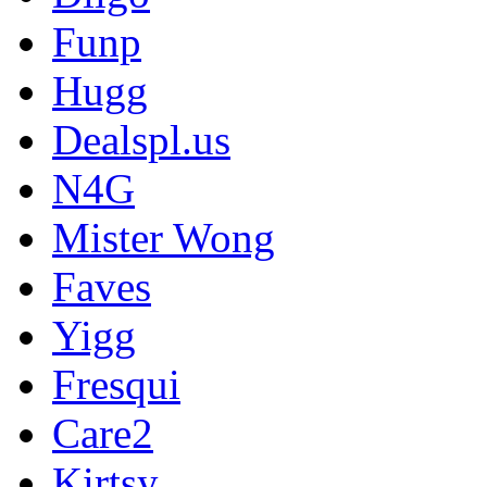
Funp
Hugg
Dealspl.us
N4G
Mister Wong
Faves
Yigg
Fresqui
Care2
Kirtsy