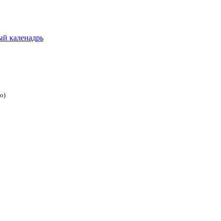
ый каленадрь
о)