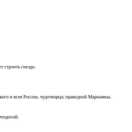
т строить гнездо.
кого и всея России, чудотворца; праведной Мариамны.
Феодосий.