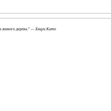
а живого дерева.
—
Хацуи Като