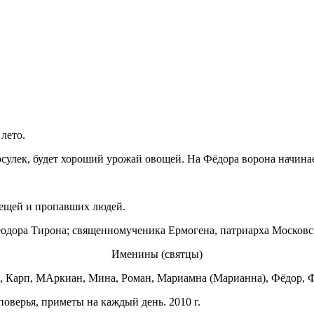
 лето.
сосулек, будет хороший урожай овощей. На Фёдора ворона начинае
ещей и пропавших людей.
еодора Тирона; священномученика Ермогена, патриарха Московс
Именины (святцы)
, Карп, МАркиан, Мина, Роман, Мариамна (Марианна), Фёдор, 
оверья, приметы на каждый день. 2010 г.