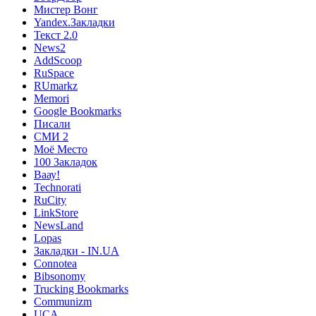
Мистер Вонг
Yandex.Закладки
Текст 2.0
News2
AddScoop
RuSpace
RUmarkz
Memori
Google Bookmarks
Писали
СМИ 2
Моё Место
100 Закладок
Ваау!
Technorati
RuCity
LinkStore
NewsLand
Lopas
Закладки - IN.UA
Connotea
Bibsonomy
Trucking Bookmarks
Communizm
UCA