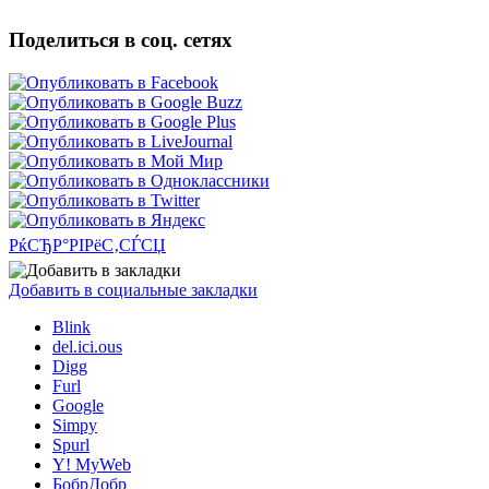
Поделиться в соц. сетях
РќСЂР°РІРёС‚СЃСЏ
Добавить в социальные закладки
Blink
del.ici.ous
Digg
Furl
Google
Simpy
Spurl
Y! MyWeb
БобрДобр