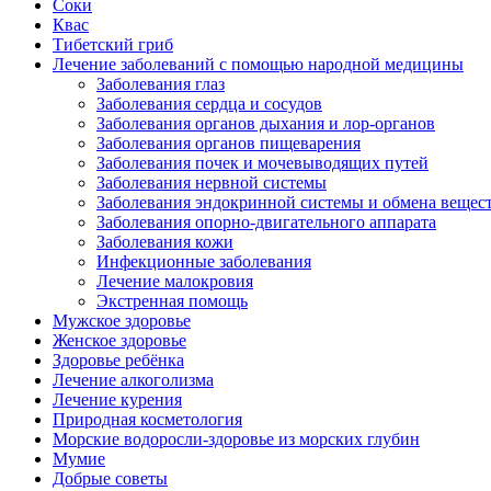
Соки
Квас
Тибетский гриб
Лечение заболеваний с помощью народной медицины
Заболевания глаз
Заболевания сердца и сосудов
Заболевания органов дыхания и лор-органов
Заболевания органов пищеварения
Заболевания почек и мочевыводящих путей
Заболевания нервной системы
Заболевания эндокринной системы и обмена вещес
Заболевания опорно-двигательного аппарата
Заболевания кожи
Инфекционные заболевания
Лечение малокровия
Экстренная помощь
Мужское здоровье
Женское здоровье
Здоровье ребёнка
Лечение алкоголизма
Лечение курения
Природная косметология
Морские водоросли-здоровье из морских глубин
Мумие
Добрые советы