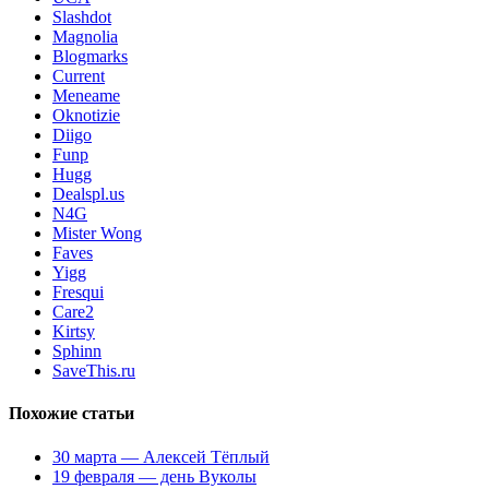
Slashdot
Magnolia
Blogmarks
Current
Meneame
Oknotizie
Diigo
Funp
Hugg
Dealspl.us
N4G
Mister Wong
Faves
Yigg
Fresqui
Care2
Kirtsy
Sphinn
SaveThis.ru
Похожие статьи
30 марта — Алексей Тёплый
19 февраля — день Вуколы