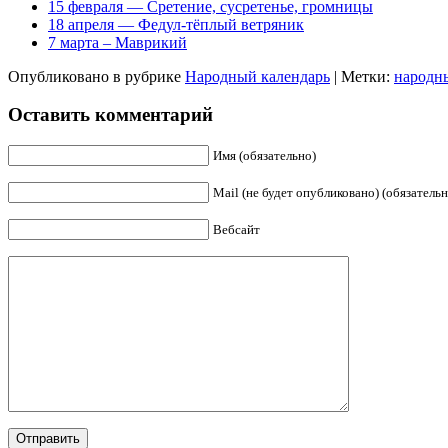
15 февраля — Сретение, сусретенье, громницы
18 апреля — Федул-тёплый ветряник
7 марта – Маврикий
Опубликовано в рубрике
Народный календарь
|
Метки:
народн
Оставить комментарий
Имя (обязательно)
Mail (не будет опубликовано) (обязательн
Вебсайт