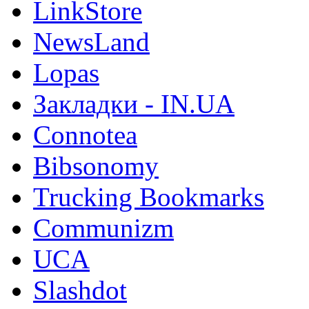
LinkStore
NewsLand
Lopas
Закладки - IN.UA
Connotea
Bibsonomy
Trucking Bookmarks
Communizm
UCA
Slashdot