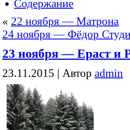
Содержание
«
22 ноября — Матрона
24 ноября — Фёдор Студ
23 ноября — Ераст и 
23.11.2015 |
Автор
admin