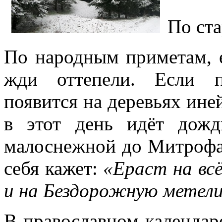
По ст
По народным приметам, е
жди оттепели.
Если п
появится на деревьях ине
в этот день идёт дожд
малоснежной до Митрофан
себя кажет:
«Ераст на всё 
и на Бездорожную метели
В православном календаре