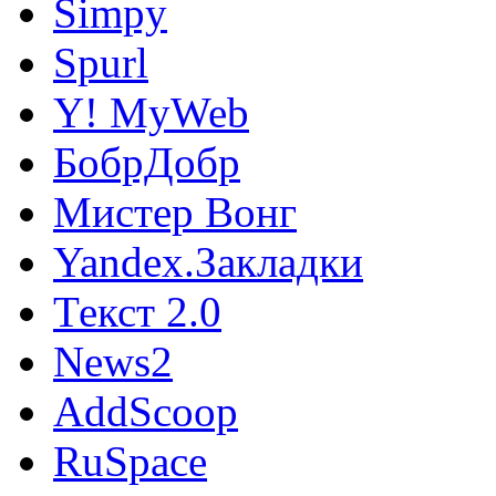
Simpy
Spurl
Y! MyWeb
БобрДобр
Мистер Вонг
Yandex.Закладки
Текст 2.0
News2
AddScoop
RuSpace