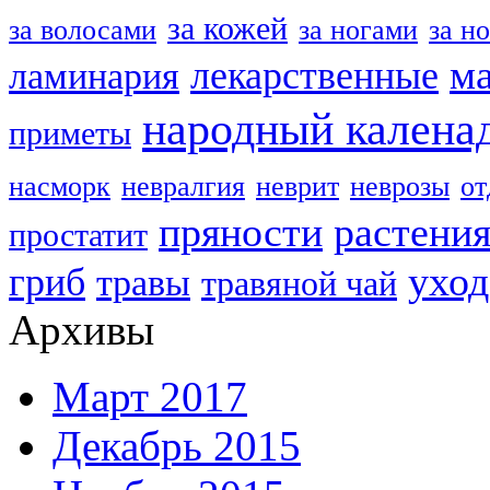
за кожей
за волосами
за ногами
за н
м
лекарственные
ламинария
народный калена
приметы
насморк
невралгия
неврит
неврозы
о
пряности
растени
простатит
уход
гриб
травы
травяной чай
Архивы
Март 2017
Декабрь 2015