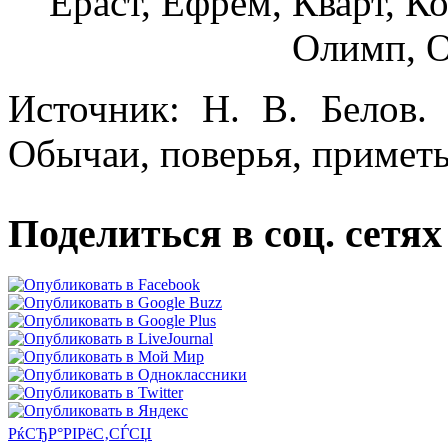
Ераст, Ефрем, Кварт, К
Олимп, О
Источник: Н. В. Белов.
Обычаи, поверья, приметы
Поделиться в соц. сетях
РќСЂР°РІРёС‚СЃСЏ