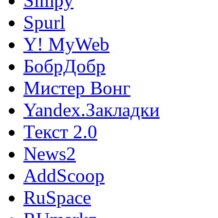
Simpy
Spurl
Y! MyWeb
БобрДобр
Мистер Вонг
Yandex.Закладки
Текст 2.0
News2
AddScoop
RuSpace