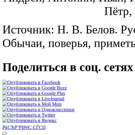
Пётр,
Источник: Н. В. Белов. Р
Обычаи, поверья, приметы
Поделиться в соц. сетях
РќСЂР°РІРёС‚СЃСЏ