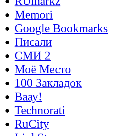
RUmarkz
Memori
Google Bookmarks
Писали
СМИ 2
Моё Место
100 Закладок
Ваау!
Technorati
RuCity