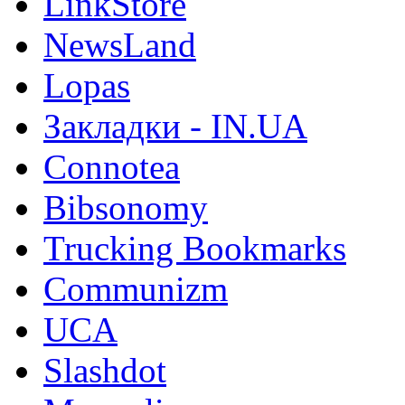
LinkStore
NewsLand
Lopas
Закладки - IN.UA
Connotea
Bibsonomy
Trucking Bookmarks
Communizm
UCA
Slashdot