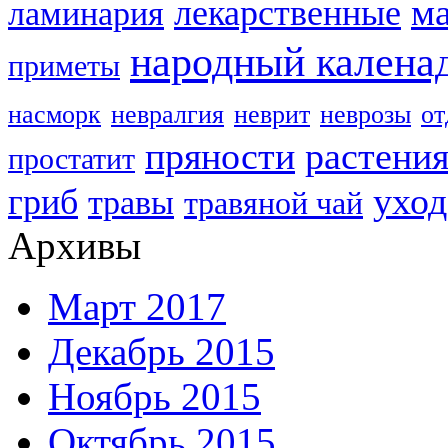
м
лекарственные
ламинария
народный калена
приметы
насморк
невралгия
неврит
неврозы
о
пряности
растени
простатит
уход
гриб
травы
травяной чай
Архивы
Март 2017
Декабрь 2015
Ноябрь 2015
Октябрь 2015