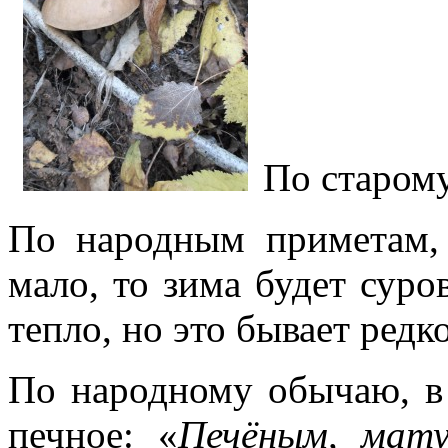
По старом
По народным приметам, 
мало, то зима будет суро
тепло, но это бывает редк
По народному обычаю, в 
печное: «
Печёным, мату