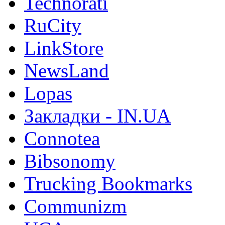
Technorati
RuCity
LinkStore
NewsLand
Lopas
Закладки - IN.UA
Connotea
Bibsonomy
Trucking Bookmarks
Communizm