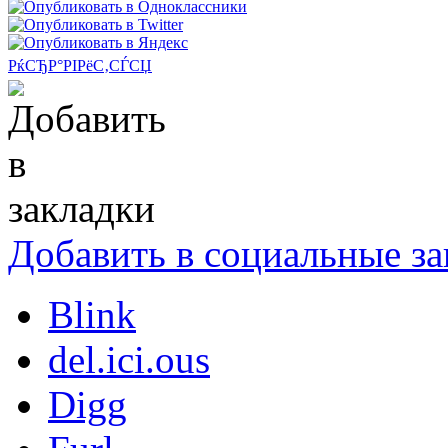
РќСЂР°РІРёС‚СЃСЏ
Добавить в социальные за
Blink
del.ici.ous
Digg