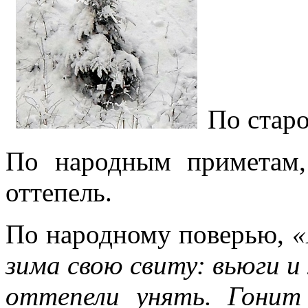
По стар
По народным приметам,
оттепель.
По народному поверью,
«
зима свою свиту: вьюги и
оттепели унять. Гони