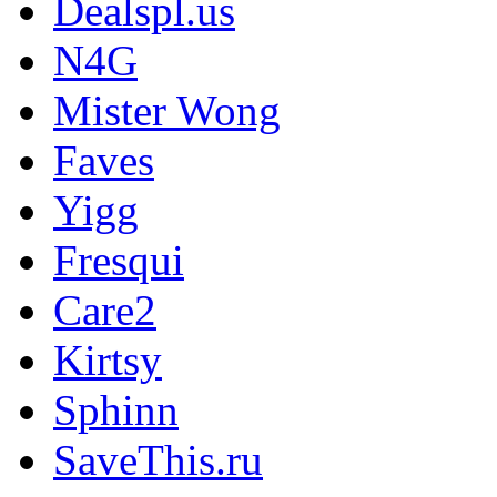
Dealspl.us
N4G
Mister Wong
Faves
Yigg
Fresqui
Care2
Kirtsy
Sphinn
SaveThis.ru