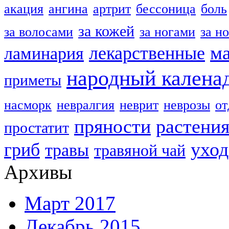
акация
ангина
артрит
бессоница
боль
за кожей
за волосами
за ногами
за н
м
лекарственные
ламинария
народный калена
приметы
насморк
невралгия
неврит
неврозы
о
пряности
растени
простатит
уход
гриб
травы
травяной чай
Архивы
Март 2017
Декабрь 2015