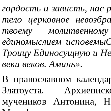
гордость и зависть, нас 
тело церковное невозбр
твоему молитвенном
единомыслием исповемы
Троицу Единосущную и Нер
веки веков. Аминь».
В православном календа
Златоуста. Архиеписк
мучеников Антонина, Н