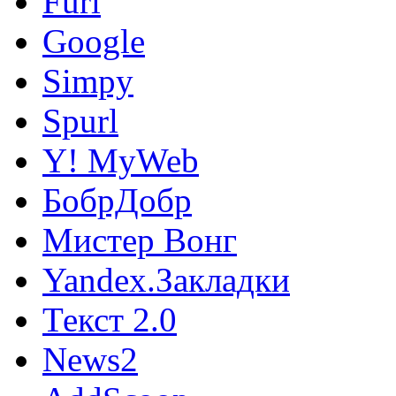
Furl
Google
Simpy
Spurl
Y! MyWeb
БобрДобр
Мистер Вонг
Yandex.Закладки
Текст 2.0
News2