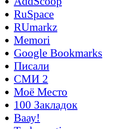
AddScoop
RuSpace
RUmarkz
Memori
Google Bookmarks
Писали
СМИ 2
Моё Место
100 Закладок
Ваау!