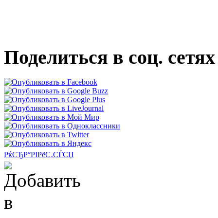
Поделиться в соц. сетях
РќСЂР°РІРёС‚СЃСЏ