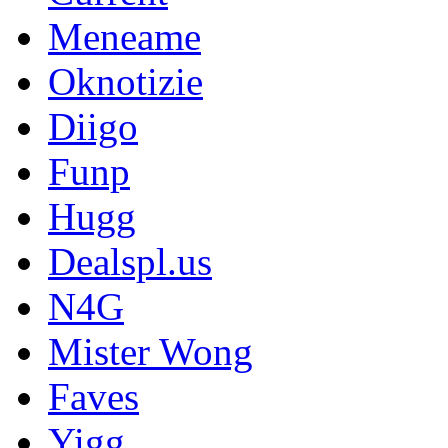
Meneame
Oknotizie
Diigo
Funp
Hugg
Dealspl.us
N4G
Mister Wong
Faves
Yigg