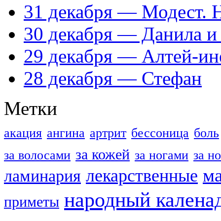
31 декабря — Модест. 
30 декабря — Данила и
29 декабря — Алтей-ин
28 декабря — Стефан
Метки
акация
ангина
артрит
бессоница
боль
за кожей
за волосами
за ногами
за н
м
лекарственные
ламинария
народный калена
приметы