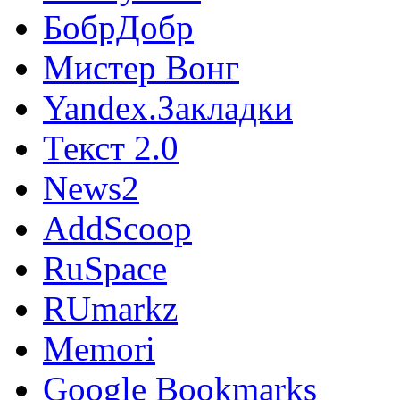
БобрДобр
Мистер Вонг
Yandex.Закладки
Текст 2.0
News2
AddScoop
RuSpace
RUmarkz
Memori
Google Bookmarks