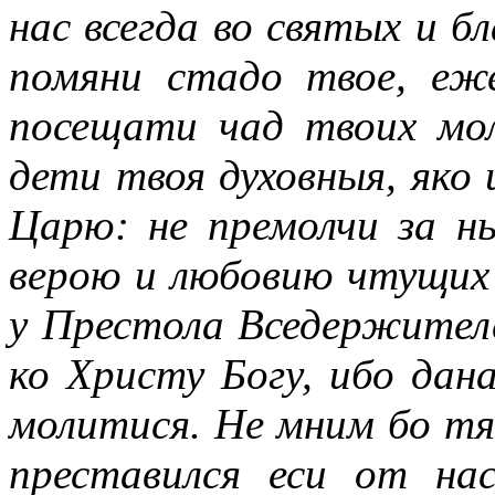
нас всегда во святых и б
помяни стадо твое, еже
посещати чад твоих мол
дети твоя духовныя, яко 
Царю: не премолчи за ны
верою и любовию чтущих
у Престола Вседержителе
ко Христу Богу, ибо дан
молитися. Не мним бо тя
преставился еси от н