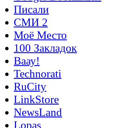
Писали
СМИ 2
Моё Место
100 Закладок
Ваау!
Technorati
RuCity
LinkStore
NewsLand
Lopas