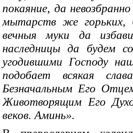
покаяние, да невозбранно
мытарств же горьких, 
вечныя муки да избав
наследницы да будем с
угодившими Господу на
подобает всякая слав
Безначальным Его Отце
Животворящим Его Духо
веков. Аминь».