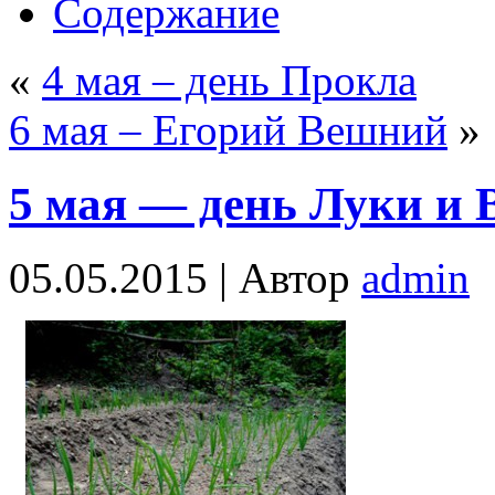
Содержание
«
4 мая – день Прокла
6 мая – Егорий Вешний
»
5 мая — день Луки и 
05.05.2015 |
Автор
admin