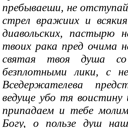
пребываеши, не отступай 
стрел вражиих и всякия
диавольских, пастырю
твоих рака пред очима н
святая твоя душа со 
безплотными лики, с н
Вседержателева предс
ведуще убо тя воистину
припадаем и тебе молим
Богу, о пользе душ на