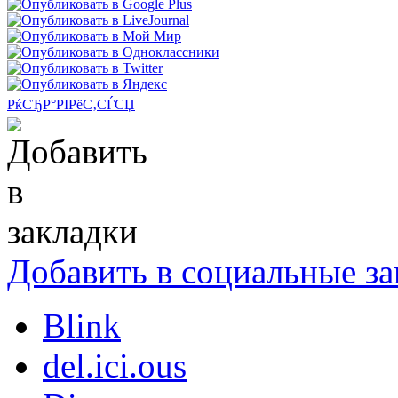
РќСЂР°РІРёС‚СЃСЏ
Добавить в социальные за
Blink
del.ici.ous