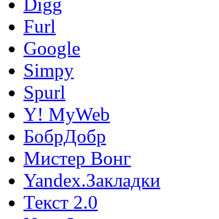
Digg
Furl
Google
Simpy
Spurl
Y! MyWeb
БобрДобр
Мистер Вонг
Yandex.Закладки
Текст 2.0