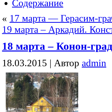
Содержание
«
17 марта — Герасим-гра
19 марта – Аркадий. Конс
18 марта – Конон-гра
18.03.2015 |
Автор
admin