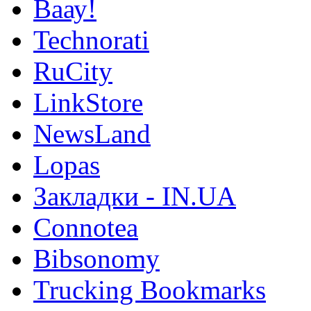
Ваау!
Technorati
RuCity
LinkStore
NewsLand
Lopas
Закладки - IN.UA
Connotea
Bibsonomy
Trucking Bookmarks