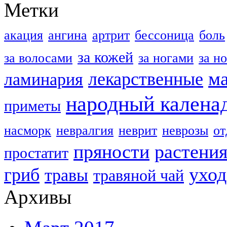
Метки
акация
ангина
артрит
бессоница
боль
за кожей
за волосами
за ногами
за н
м
лекарственные
ламинария
народный калена
приметы
насморк
невралгия
неврит
неврозы
о
пряности
растени
простатит
уход
гриб
травы
травяной чай
Архивы