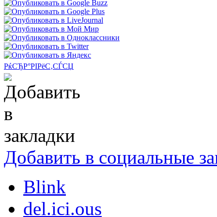
РќСЂР°РІРёС‚СЃСЏ
Добавить в социальные за
Blink
del.ici.ous