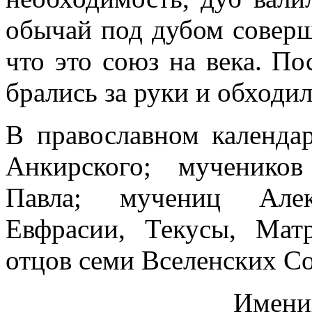
обычай под дубом соверш
что это союз на века. П
брались за руки и обходил
В православном календа
Анкирского; мученико
Павла; мучениц Алек
Евфрасии, Текусы, Мат
отцов семи Вселенских С
Имени