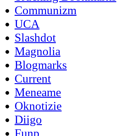
Communizm
UCA
Slashdot
Magnolia
Blogmarks
Current
Meneame
Oknotizie
Diigo
Funp