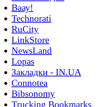
Ваау!
Technorati
RuCity
LinkStore
NewsLand
Lopas
Закладки - IN.UA
Connotea
Bibsonomy
Trucking Bookmarks