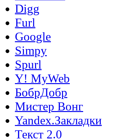
Digg
Furl
Google
Simpy
Spurl
Y! MyWeb
БобрДобр
Мистер Вонг
Yandex.Закладки
Текст 2.0