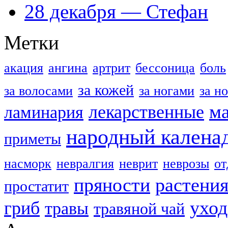
28 декабря — Стефан
Метки
акация
ангина
артрит
бессоница
боль
за кожей
за волосами
за ногами
за н
м
лекарственные
ламинария
народный калена
приметы
насморк
невралгия
неврит
неврозы
о
пряности
растени
простатит
уход
гриб
травы
травяной чай