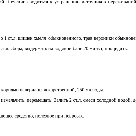
ий. Лечение сводиться к устранению источников переживаний
 по 1 ст.л. шишек хмеля обыкновенного, трав вероники обыкно
т.л. сбора, выдержать на водяной бане 20 минут, процедить.
 с корнями валерианы лекарственной, 250 мл воды.
ельчить, перемешать. Залить 2 ст.л. смеси холодной водой, дов
ающее средство, полезное при неврозах.