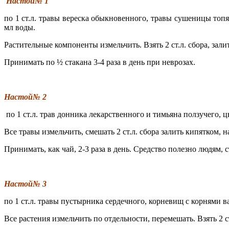
Настой№ 1
по 1 ст.л. травы вереска обыкновенного, травы сушеницы топ
мл воды.
Растительные компоненты измельчить. Взять 2 ст.л. сбора, зали
Принимать по ½ стакана 3-4 раза в день при неврозах.
Настой№ 2
по 1 ст.л. трав донника лекарственного и тимьяна ползучего, 
Все травы измельчить, смешать 2 ст.л. сбора залить кипятком, н
Принимать, как чай, 2-3 раза в день. Средство полезно людям
Настой№ 3
по 1 ст.л. травы пустырника сердечного, корневищ с корнями 
Все растения измельчить по отдельности, перемешать. Взять 2 ст