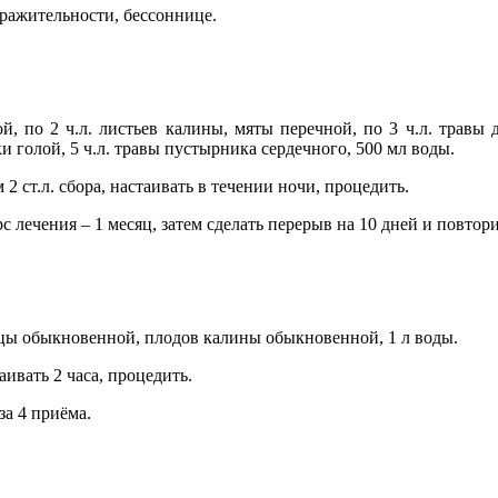
ражительности, бессоннице.
й, по 2 ч.л. листьев калины, мяты перечной, по 3 ч.л. травы 
и голой, 5 ч.л. травы пустырника сердечного, 500 мл воды.
2 ст.л. сбора, настаивать в течении ночи, процедить.
рс лечения – 1 месяц, затем сделать перерыв на 10 дней и повтор
шицы обыкновенной, плодов калины обыкновенной, 1 л воды.
аивать 2 часа, процедить.
за 4 приёма.