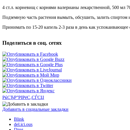
4 ст.л. корневищ с корнями валерианы лекарственной, 500 мл 
Подземную часть растения вымыть, обсушить, залить спиртом ил
Принимать по 15-20 капель 2-3 раза в день как успокаивающее
Поделиться в соц. сетях
РќСЂР°РІРёС‚СЃСЏ
Добавить в социальные закладки
Blink
del.ici.ous
Digg