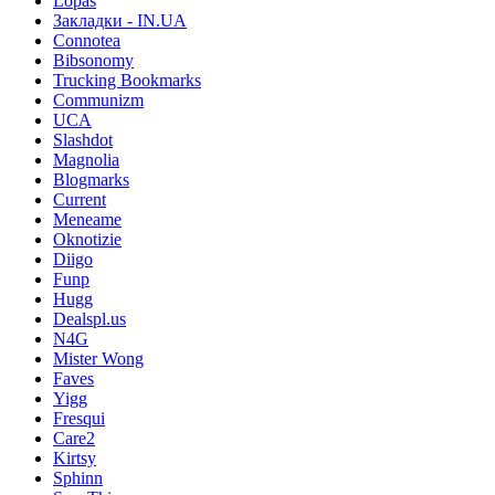
Lopas
Закладки - IN.UA
Connotea
Bibsonomy
Trucking Bookmarks
Communizm
UCA
Slashdot
Magnolia
Blogmarks
Current
Meneame
Oknotizie
Diigo
Funp
Hugg
Dealspl.us
N4G
Mister Wong
Faves
Yigg
Fresqui
Care2
Kirtsy
Sphinn