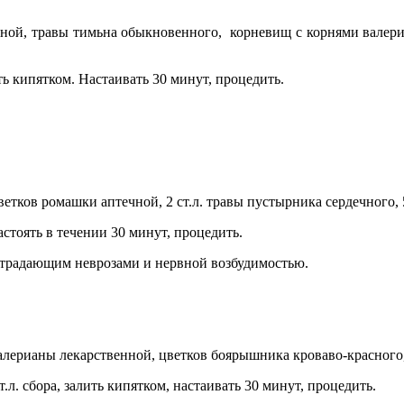
яной, травы тимьна обыкновенного, корневищ с корнями валери
ть кипятком. Настаивать 30 минут, процедить.
цветков ромашки аптечной, 2 ст.л. травы пустырника сердечного,
астоять в течении 30 минут, процедить.
, страдающим неврозами и нервной возбудимостью.
валерианы лекарственной, цветков боярышника кроваво-красного,
.л. сбора, залить кипятком, настаивать 30 минут, процедить.