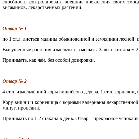
спосбность контролировать внешние проявления своих эмоц
витаминов, лекарственных растений.
Отвар № 1
по 1 ст.л. листьев малины обыкновенной и земляники лесной,
Высушенные растения измельчить, смешать. Залить кипятком 2 с
Принимать, как чай, без особой дозировки.
Отвар № 2
4 ст.л. измельчённой коры вишнёвого дерева, 1 ст.л. корневищ
Кору вишни и корневища с корнями валерианы лекарственной изм
минут, процедить.
Принимать по 1-2 стакана в день. Отвар – прекрасное успокаив