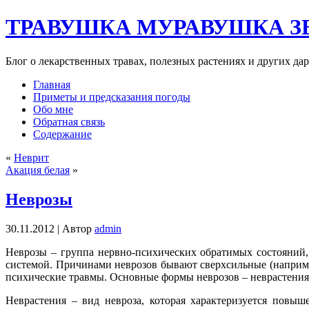
ТРАВУШКА МУРАВУШКА З
Блог о лекарственных травах, полезных растениях и других да
Главная
Приметы и предсказания погоды
Обо мне
Обратная связь
Содержание
«
Неврит
Акация белая
»
Неврозы
30.11.2012 |
Автор
admin
Неврозы – группа нервно-психических обратимых состояний
системой. Причинами неврозов бывают сверхсильные (например
психические травмы. Основные формы неврозов – неврастения,
Неврастения – вид невроза, которая характеризуется повы