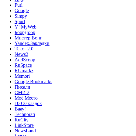
Furl
Google
Simpy
Spurl
Y! MyWeb
БобрДобр
Мистер Вонг
Yandex.Закладки
Текст 2.0
News2
AddScoop
RuSpace
RUmarkz
Memori
Google Bookmarks
Писали
СМИ 2
Моё Место
100 Закладок
Ваау!
Technorati
RuCity
LinkStore
NewsLand