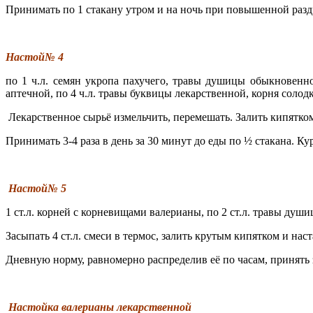
Принимать по 1 стакану утром и на ночь при повышенной разд
Настой№ 4
по 1 ч.л. семян укропа пахучего, травы душицы обыкновенно
аптечной, по 4 ч.л. травы буквицы лекарственной, корня солодк
Лекарственное сырьё измельчить, перемешать. Залить кипятком 
Принимать 3-4 раза в день за 30 минут до еды по ½ стакана. Ку
Настой№ 5
1 ст.л. корней с корневищами валерианы, по 2 ст.л. травы ду
Засыпать 4 ст.л. смеси в термос, залить крутым кипятком и наст
Дневную норму, равномерно распределив её по часам, принять 
Настойка валерианы лекарственной