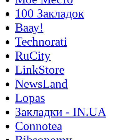
100 Закладок
Ваау!
Technorati
RuCity
LinkStore
NewsLand
Lopas
Закладки - IN.UA
Connotea
Bibsonomy