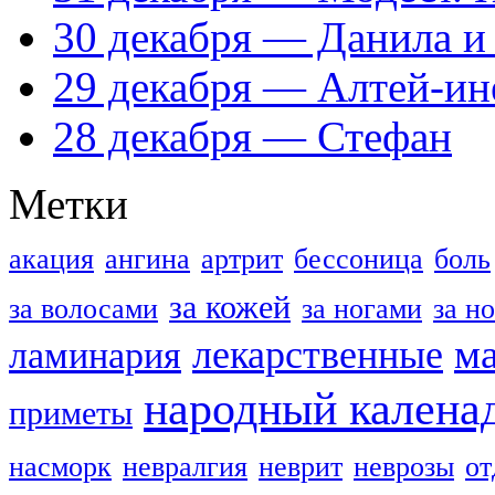
30 декабря — Данила и
29 декабря — Алтей-ин
28 декабря — Стефан
Метки
акация
ангина
артрит
бессоница
боль
за кожей
за волосами
за ногами
за н
м
лекарственные
ламинария
народный калена
приметы
насморк
невралгия
неврит
неврозы
о