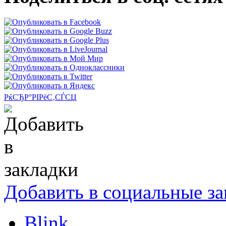
РќСЂР°РІРёС‚СЃСЏ
Добавить в социальные за
Blink