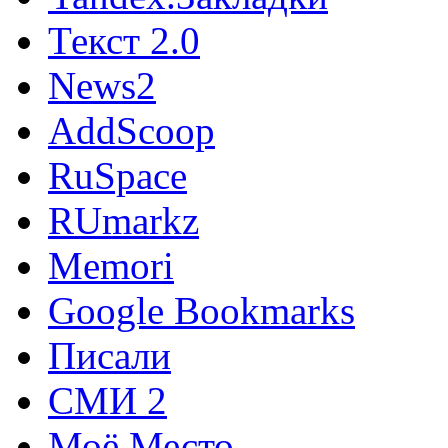
Текст 2.0
News2
AddScoop
RuSpace
RUmarkz
Memori
Google Bookmarks
Писали
СМИ 2
Моё Место