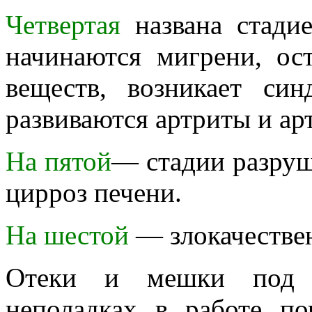
Четвертая
названа стади
начинаются мигрени, ос
веществ, возникает син
развиваются артриты и ар
На пятой
— стадии разру
цирроз печени.
На шестой
— злокачестве
Отеки и мешки под г
неполадках в работе п