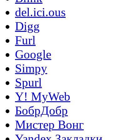
del.ici.ous
Digg
Furl
Google
Simpy
Spurl
Y! MyWeb
БобрДобр
Мистер Вонг
Yandex.Закладки