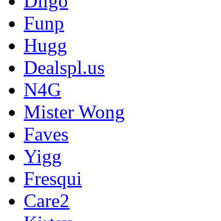
Diigo
Funp
Hugg
Dealspl.us
N4G
Mister Wong
Faves
Yigg
Fresqui
Care2