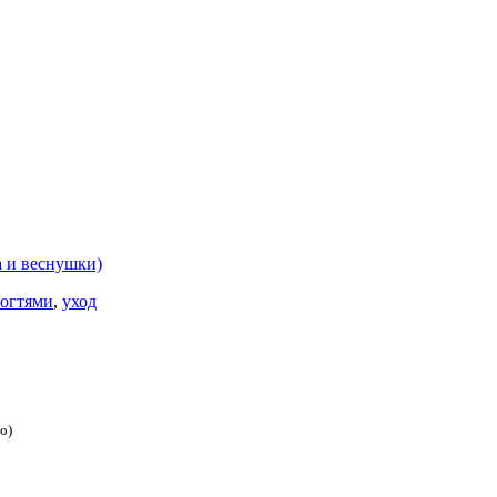
а и веснушки)
ногтями
,
уход
о)