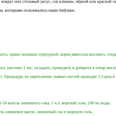
 вокруг них столовый уксус, сок клюквы, чёрной или красной 
ты, которыми пользовались наши бабушки.
нного, травы эхинацеи пурпурной, корня дявисила высокого, пло
нут, настоять 1 час, охладить, процедить и добавить в отвар масл
т. Процедуру по укреплению ломких ногтей проводят 2-3 раза в
5-10 капель лимонного сока, 1 ч.л. морской соли, 100 мл воды.
ить оливковое масло, лимонный сок и морскую соль.