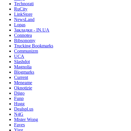
Technorati
RuCity
LinkStore
NewsLand
Lopas
Закладки - IN.UA
Connotea
Bibsonomy
Trucking Bookmarks
Communizm
UCA
Slashdot
Magnolia
Blogmarks
Current
Meneame
Oknotizie
Diigo
Funp
Hugg
Dealspl.us
N4G
Mister Wong
Faves
Yigg