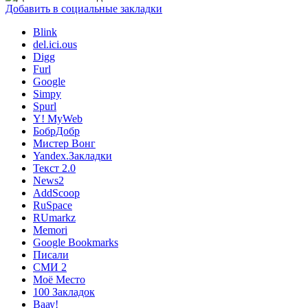
Добавить в социальные закладки
Blink
del.ici.ous
Digg
Furl
Google
Simpy
Spurl
Y! MyWeb
БобрДобр
Мистер Вонг
Yandex.Закладки
Текст 2.0
News2
AddScoop
RuSpace
RUmarkz
Memori
Google Bookmarks
Писали
СМИ 2
Моё Место
100 Закладок
Ваау!