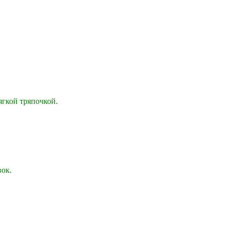
ягкой тряпочкой.
вок.