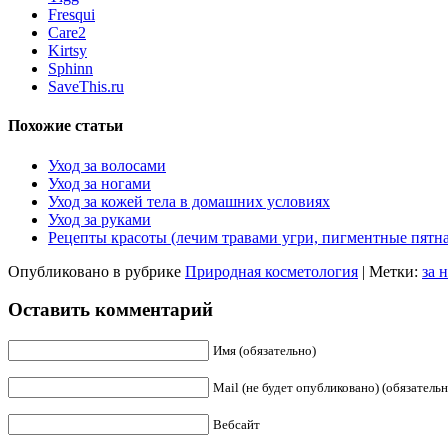
Fresqui
Care2
Kirtsy
Sphinn
SaveThis.ru
Похожие статьи
Уход за волосами
Уход за ногами
Уход за кожей тела в домашних условиях
Уход за руками
Рецепты красоты (лечим травами угри, пигментные пятн
Опубликовано в рубрике
Природная косметология
|
Метки:
за 
Оставить комментарий
Имя (обязательно)
Mail (не будет опубликовано) (обязательн
Вебсайт