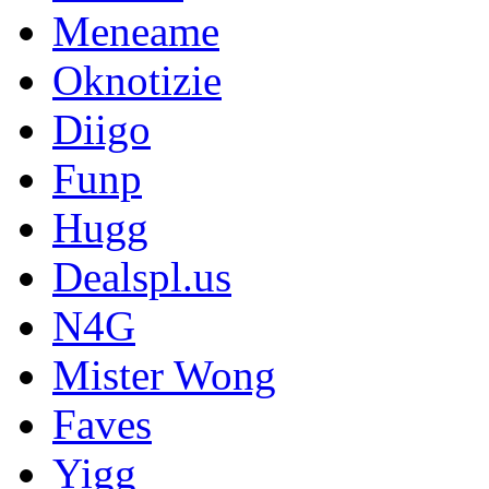
Meneame
Oknotizie
Diigo
Funp
Hugg
Dealspl.us
N4G
Mister Wong
Faves
Yigg