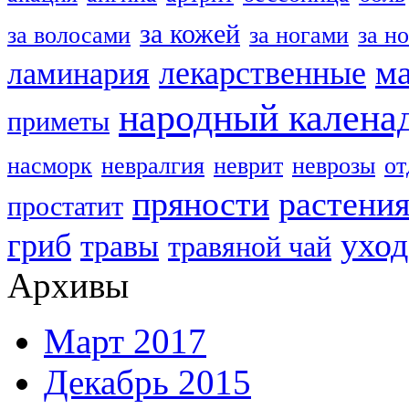
за кожей
за волосами
за ногами
за н
м
лекарственные
ламинария
народный калена
приметы
насморк
невралгия
неврит
неврозы
о
пряности
растени
простатит
уход
гриб
травы
травяной чай
Архивы
Март 2017
Декабрь 2015