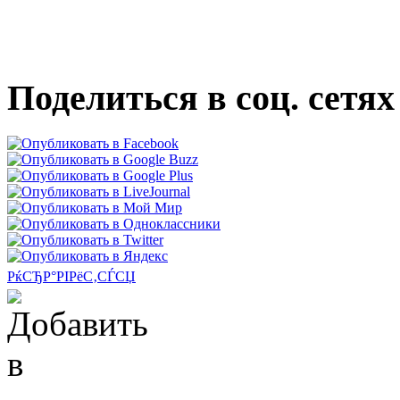
Поделиться в соц. сетях
РќСЂР°РІРёС‚СЃСЏ