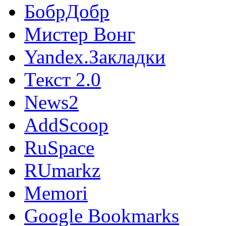
БобрДобр
Мистер Вонг
Yandex.Закладки
Текст 2.0
News2
AddScoop
RuSpace
RUmarkz
Memori
Google Bookmarks