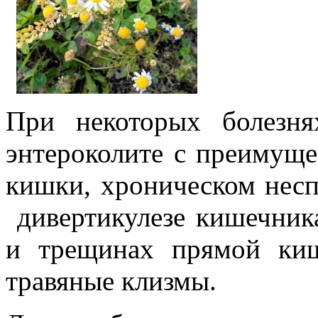
При некоторых болезн
энтероколите с преимущ
кишки, хроническом несп
дивертикулезе кишечника
и трещинах прямой киш
травяные клизмы.