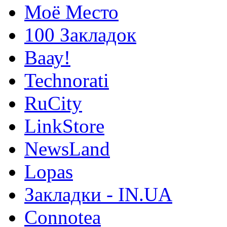
Моё Место
100 Закладок
Ваау!
Technorati
RuCity
LinkStore
NewsLand
Lopas
Закладки - IN.UA
Connotea