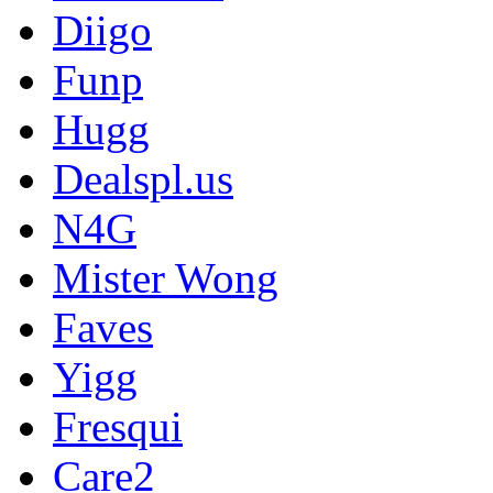
Diigo
Funp
Hugg
Dealspl.us
N4G
Mister Wong
Faves
Yigg
Fresqui
Care2