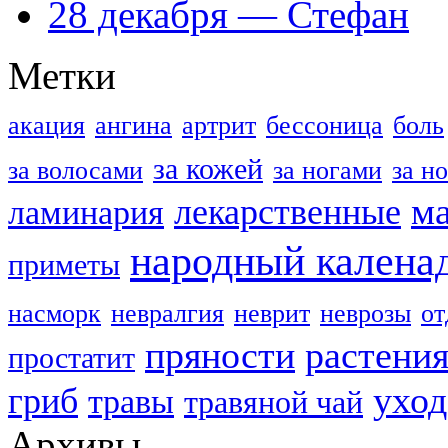
28 декабря — Стефан
Метки
акация
ангина
артрит
бессоница
боль
за кожей
за волосами
за ногами
за н
м
лекарственные
ламинария
народный калена
приметы
насморк
невралгия
неврит
неврозы
о
пряности
растени
простатит
уход
гриб
травы
травяной чай
Архивы