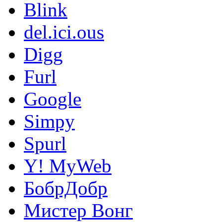
Blink
del.ici.ous
Digg
Furl
Google
Simpy
Spurl
Y! MyWeb
БобрДобр
Мистер Вонг