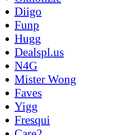
Diigo
Funp
Hugg
Dealspl.us
N4G
Mister Wong
Faves
Yigg
Fresqui
Care2