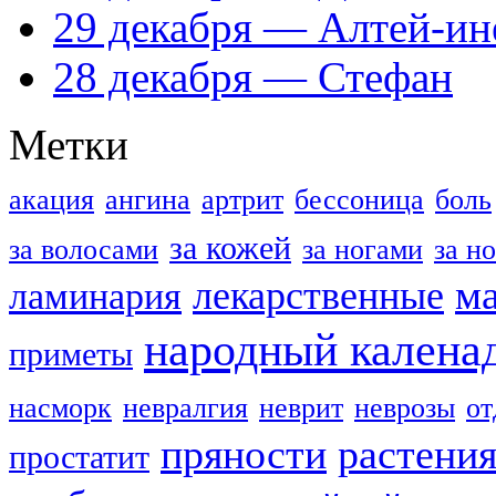
29 декабря — Алтей-ин
28 декабря — Стефан
Метки
акация
ангина
артрит
бессоница
боль
за кожей
за волосами
за ногами
за н
м
лекарственные
ламинария
народный калена
приметы
насморк
невралгия
неврит
неврозы
о
пряности
растени
простатит