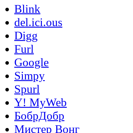
Blink
del.ici.ous
Digg
Furl
Google
Simpy
Spurl
Y! MyWeb
БобрДобр
Мистер Вонг