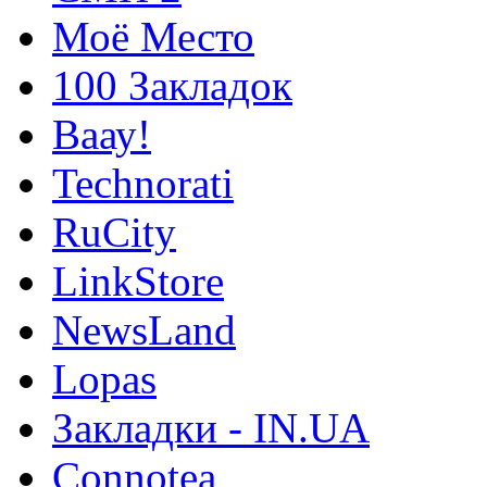
Моё Место
100 Закладок
Ваау!
Technorati
RuCity
LinkStore
NewsLand
Lopas
Закладки - IN.UA
Connotea