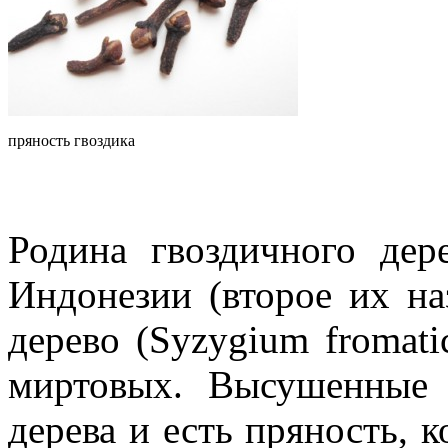
пряность гвоздика
Родина гвоздичного де
Индонезии (второе их н
дерево (Syzygium fromati
миртовых. Высушенные 
дерева и есть пряность, 