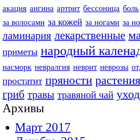
акация
ангина
артрит
бессоница
боль
за кожей
за волосами
за ногами
за н
м
лекарственные
ламинария
народный калена
приметы
насморк
невралгия
неврит
неврозы
о
пряности
растени
простатит
уход
гриб
травы
травяной чай
Архивы
Март 2017