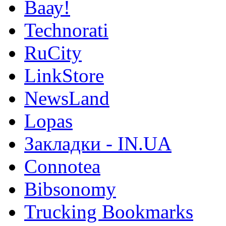
Ваау!
Technorati
RuCity
LinkStore
NewsLand
Lopas
Закладки - IN.UA
Connotea
Bibsonomy
Trucking Bookmarks