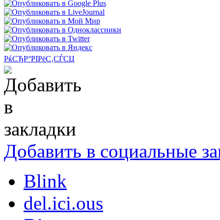
РќСЂР°РІРёС‚СЃСЏ
Добавить в социальные за
Blink
del.ici.ous