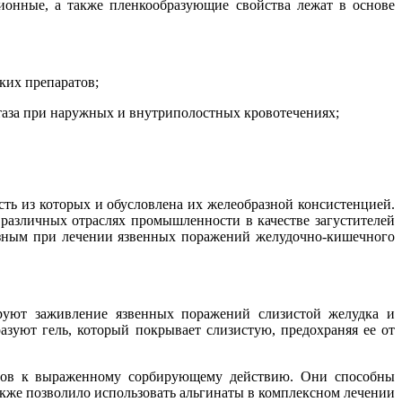
ионные, а также пленкообразующие свойства лежат в основе
ких препаратов;
остаза при наружных и внутриполостных кровотечениях;
ть из которых и обусловлена их желеобразной консистенцией.
в различных отраслях промышленности в качестве загустителей
лезным при лечении язвенных поражений желудочно-кишечного
руют заживление язвенных поражений слизистой желудка и
зуют гель, который покрывает слизистую, предохраняя ее от
атов к выраженному сорбирующему действию. Они способны
также позволило использовать альгинаты в комплексном лечении