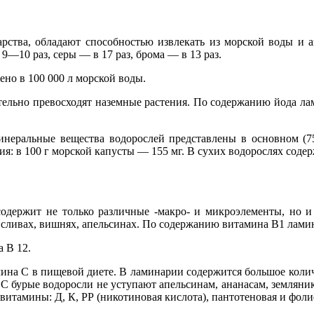
рства, обладают способностью извлекать из морской воды и 
9—10 раз, серы — в 17 раз, брома — в 13 раз.
ено в 100 000 л морской воды.
ельно превосходят наземные растения. По содержанию йода лами
 минеральные вещества водорослей представлены в основном (
ия: в 100 г морской капусты — 155 мг. В сухих водорослях содер
 содержит не только различные -макро- и микроэлементы, но
, сливах, вишнях, апельсинах. По содержанию витамина В1 лами
 В 12.
на С в пищевой диете. В ламинарии содержится большое количе
а С бурые водоросли не уступают апельсинам, ананасам, землян
витамины: Д, К, РР (никотиновая кислота), пантотеновая и фоли