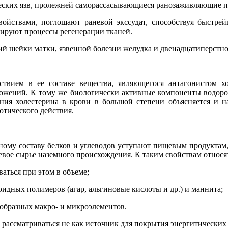
еских язв, пролежней саморассасывающиеся ранозаживляющие по
йствами, поглощают раневой экссудат, способствуя быстр
ируют процессы регенерации тканей.
ий шейки матки, язвенной болезни желудка и двенадцатиперстн
твием в ее составе вещества, являющегося антагонистом хо
ложений. К тому же биологически активные компоненты водоро
ания холестерина в крови в большой степени объясняется и
тического действия.
ому составу белков и углеводов уступают пищевым продуктам,
вое сырье наземного происхождения. К таким свойствам относя
аться при этом в объеме;
идных полимеров (агар, альгиновые кислоты и др.) и маннита;
ообразных макро- и микроэлементов.
ассматриваться не как источник для покрытия энергитических з