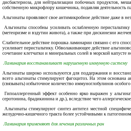
дисбактериоза, для нейтрализации побочных продуктов, ме
собственную микрофлору кишечника, подавляя деятельность пат
Альгинаты проявляют свое антимикробное действие даже в не
Альгинаты способны усиливать ослабленную перистальтику 
(метеоризме и вздутии живота), а также при дискинезии желч
Слабительное действие порошка ламинарии связано с его спосо
усиливает перистальтику. Обволакивающее действие альгиново
сочетание клетчатки и минеральных солей в морской капусте 
Ламинария восстанавливает нарушенную иммунную систему
Альгинаты широко используются для поддержания и восста
всего альгинаты стимулируют фагоцитоз. На этом основана 
(связывать) избыточное количество иммуноглобулинов особого 
Гипоаллергенный эффект особенно ярко выражен у альгинат
серотонина, брадикинина и др.), вследствие чего аллергическое
Альгинаты стимулируют синтез антител местной специфичес
желудочно-кишечного тракта более устойчивыми к патогенном
Ламинария применяют для лечения различных ран