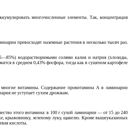
аккумулировать многочисленные элементы. Так, концентрация
нарии превосходят наземные растения в несколько тысяч раз.
75—85%) водорастворимыми солями калия и натрия (хлозиды,
жится в среднем 0,43% фосфора, тогда как в сушеном картофеле
 и многие витамины. Содержание провитамина А в ламинарии
нария не уступает сухим дрожжам.
ство этого витамина: в 100 г сухой ламинарии — от 15 до 240
ике, крыжовнику, зеленому луку, щавелю. Кроме вышеуказанных
евая кислоты.