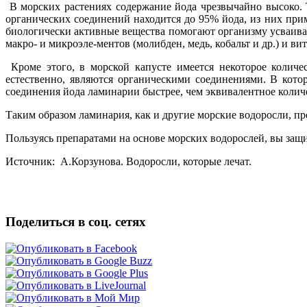
В морских растениях содержание йода чрезвычайно высоко. Т
органических соединений находится до 95% йода, из них прим
биологически активные вещества помогают организму усваиват
макро- и микроэле-ментов (молибден, медь, кобальт и др.) и ви
Кроме этого, в морской капусте имеется некоторое колич
естественно, являются органическими соединениями. В кот
соединения йода ламинарии быстрее, чем эквивалентное коли
Таким образом ламинария, как и другие морские водоросли, п
Пользуясь препаратами на основе морских водорослей, вы защи
Источник: А.Корзунова. Водоросли, которые лечат.
Поделиться в соц. сетях