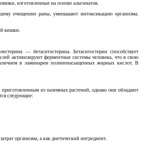
вязки, изготовленные на основе альгинатов.
ейшему очищению раны, уменьшают интоксикацию организма.
ой кишки.
лестерина — бетаситостерина. Бетаситостерин способствует
слей активизируют ферментные системы человека, что в свою
 наличием в ламинарии полиненасыщенных жирных кислот. В
 приготовленным из наземных растений, однако они обладают
тся следующие:
атрат организма, а как диетический ингредиент.