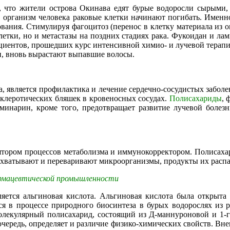
 что жители острова Окинава едят бурые водоросли сырыми,
 организм человека раковые клетки начинают погибать. Именно
ования. Стимулируя фагоцитоз (перенос в клетку материала из
летки, но и метастазы на поздних стадиях рака. Фукоидан и л
циентов, прошедших курс интенсивной химио- и лучевой терапии
и, вновь вырастают выпавшие волосы.
 является профилактика и лечение сердечно-сосудистых заболев
склеротических бляшек в кровеносных сосудах.
Полисахариды
, 
Ламинарин, кроме того, предотвращает развитие лучевой боле
улятором процессов метаболизма и иммунокорректором. Полиса
ахватывают и переваривают микроорганизмы, продукты их распа
армацевтической промышленности
яется альгиновая кислота. Альгиновая кислота была открыта 
тся в процессе природного биосинтеза в бурых водорослях из 
олекулярный полисахарид, состоящий из Д-маннуроновой и 1-г
ю очередь, определяет и различие физико-химических свойств. В