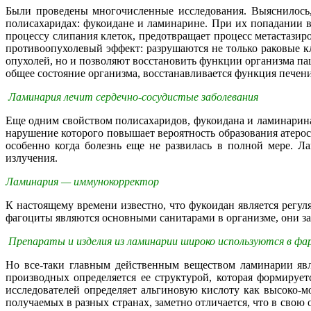
Были проведены многочисленные исследования. Выяснилось,
полисахаридах: фукоидане и ламинарине. При их попадании в
процессу слипания клеток, предотвращает процесс метастазир
противоопухолевый эффект: разрушаются не только раковые к
опухолей, но и позволяют восстановить функции организма па
общее состояние организма, восстанавливается функция печен
Ламинария лечит сердечно-сосудистые заболевания
Еще одним свойством полисахаридов, фукоидана и ламинарина,
нарушение которого повышает вероятность образования атеро
особенно когда болезнь еще не развилась в полной мере. 
излучения.
Ламинария — иммунокорректор
К настоящему времени известно, что фукоидан является рег
фагоциты являются основными санитарами в организме, они з
Препараты и изделия из ламинарии широко используются в ф
Но все-таки главным действенным веществом ламинарии явл
производных определяется ее структурой, которая формируе
исследователей определяет альгиновую кислоту как высоко-м
получаемых в разных странах, заметно отличается, что в сво