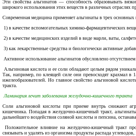
Эти свойства альгинатов — способность образовывать вязк
широкого использования этих веществ в различных отраслях п
Современная медицина применяет альгинаты в трех основных 
1) в качестве вспомогательных химико-фармацевтических вещ
2) в качестве медицинских изделий в виде марли, ваты, салфе
3) как лекарственные средства и биологически активные добав
Активное использование альгинатов обусловлено отсутствием
Альгиновая кислота и ее соли обладают целым рядом уникаль
Так, например, по клеящей силе они превосходят крахмал в 1
ижелеобразователей. Но главное свойство альгиновой кисло
тракта.
Ламинария лечит заболевания желудочно-кишечного тракта
Соли альгиновой кислоты при приеме внутрь снижают агр
кишечника. Попадая в желудочно-кишечный тракт, альгинаты
дальнейшего воздействия соляной кислоты и пепсина, останава
Положительное влияние на желудочно-кишечный тракт про
связывать и удалять из организма продукты распада углеводов