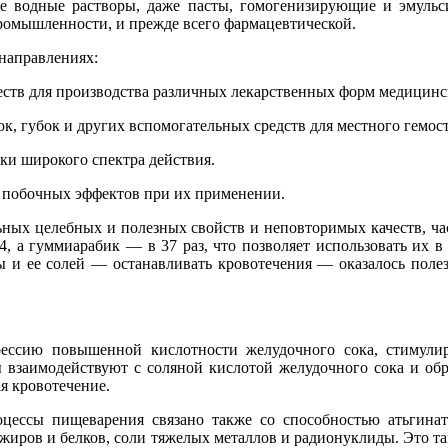
ие водные растворы, даже пасты, гомогенизирующие и эмульс
ромышленности, и прежде всего фармацевтической.
направлениях:
еств для производства различных лекарственных форм медицинс
ток, губок и других вспомогательных средств для местного гем
ки широкого спектра действия.
 побочных эффектов при их применении.
ных целебных и полезных свойств и неповторимых качеств, час
4, а гуммиарабик — в 37 раз, что позволяет использовать их 
ты и ее солей — останавливать кровотечения — оказалось по
ессию повышенной кислотности желудочного сока, стимули
 взаимодействуют с соляной кислотой желудочного сока и обра
я кровотечение.
цессы пищеварения связано также со способностью атьгин
, жиров и белков, соли тяжелых металлов и радионуклиды. Это 