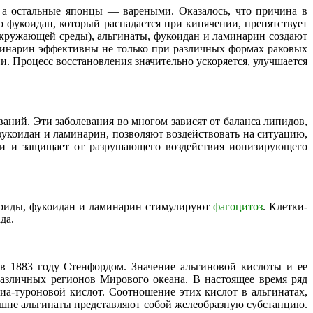
 а остальные японцы — вареными. Оказалось, что причина в
 фукоидан, который распадается при кипячении, препятствует
 окружающей среды), альгинаты, фукоидан и ламинарин создают
аминарин эффективны не только при различных формах раковых
. Процесс восстановления значительно ускоряется, улучшается
аний. Эти заболевания во многом зависят от баланса липидов,
фукоидан и ламинарин, позволяют воздействовать на ситуацию,
зни и защищает от разрушающего воздействия ионизирующего
хариды, фукоидан и ламинарин стимулируют
фагоцитоз
. Клетки-
да.
в 1883 году Стенфордом. Значение альгиновой кислоты и ее
различных регионов Мирового океана. В настоящее время ряд
иа-туроновой кислот. Соотношение этих кислот в альгинатах,
нешне альгинаты представляют собой желеобразную субстанцию.