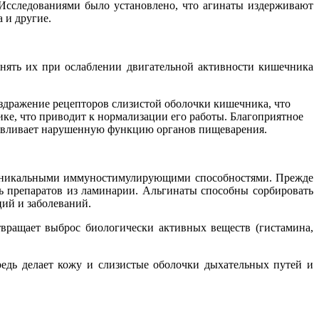
Исследованиями было установлено, что агинаты издерживают
 и другие.
нять их при ослаблении двигательной активности кишечника
аздражение рецепторов слизистой оболочки кишечника, что
ке, что приводит к нормализации его работы. Благоприятное
анавливает нарушенную функцию органов пищеварения.
 уникальными иммуностимулирующими способностями. Прежде
ь препаратов из ламинарии. Альгинаты способны сорбировать
ций и заболеваний.
вращает выброс биологически активных веществ (гистамина,
дь делает кожу и слизистые оболочки дыхательных путей и