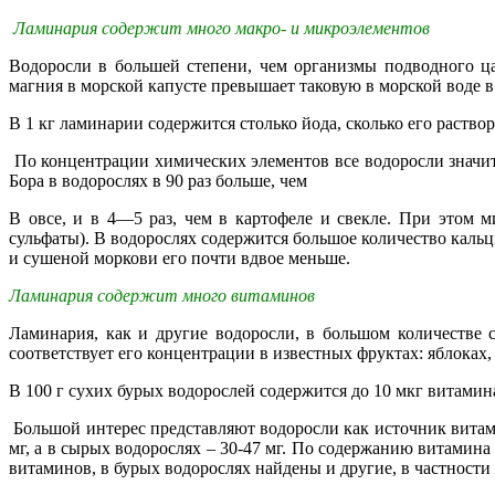
Ламинария содержит много макро- и микроэлементов
Водоросли в большей степени, чем организмы подводного ца
магния в морской капусте превышает таковую в морской воде в 
В 1 кг ламинарии содержится столько йода, сколько его раствор
По концентрации химических элементов все водоросли значит
Бора в водорослях в 90 раз больше, чем
В овсе, и в 4—5 раз, чем в картофеле и свекле. При этом
сульфаты). В водорослях содержится большое количество кальц
и сушеной моркови его почти вдвое меньше.
Ламинария содержит много витаминов
Ламинария, как и другие водоросли, в большом количестве
соответствует его концентрации в известных фруктах: яблоках
В 100 г сухих бурых водорослей содержится до 10 мкг витамина
Большой интерес представляют водоросли как источник витами
мг, а в сырых водорослях – 30-47 мг. По содержанию витамин
витаминов, в бурых водорослях найдены и другие, в частности 