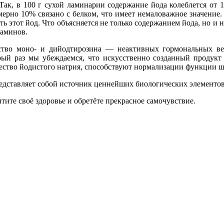
ак, в 100 г сухой ламинарии содержание йода колеблется от 1
ерно 10% связано с белком, что имеет немаловажное значение.
ь этот йод. Что объясняется не только содержанием йода, но и
таминов.
ество моно- и дийодтирозина — неактивных гормональных ве
орый раз мы убеждаемся, что искусственно созданный продук
чество йодистого натрия, способствуют нормализации функции 
редставляет собой источник ценнейших биологических элементо
тите своё здоровье и обретёте прекрасное самочувствие.