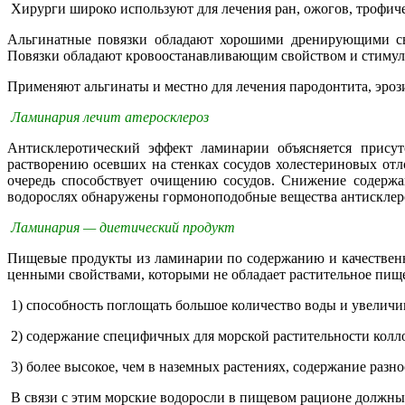
Хирурги широко используют для лечения ран, ожогов, трофич
Альгинатные повязки обладают хорошими дренирующими сво
Повязки обладают кровоостанавливающим свойством и стимул
Применяют альгинаты и местно для лечения пародонтита, эроз
Ламинария лечит атеросклероз
Антисклеротический эффект ламинарии объясняется присутс
растворению осевших на стенках сосудов холестериновых от
очередь способствует очищению сосудов. Снижение содерж
водорослях обнаружены гормоноподобные вещества антисклеро
Ламинария — диетический продукт
Пищевые продукты из ламинарии по содержанию и качественн
ценными свойствами, которыми не обладает растительное пище
1) способность поглощать большое количество воды и увеличив
2) содержание специфичных для морской растительности колло
3) более высокое, чем в наземных растениях, содержание разн
В связи с этим морские водоросли в пищевом рационе должны р