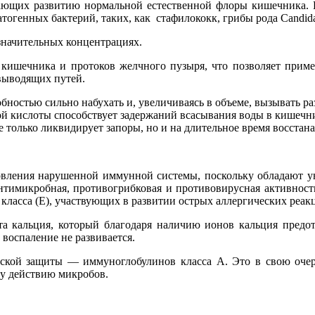
шающих развитию нормальной естественной флоры кишечника. 
огенных бактерий, таких, как стафилококк, грибы рода Саndidа
значительных концентрациях.
кишечника и протоков желчного пузыря, что позволяет приме
евыводящих путей.
бностью сильно набухать и, увеличиваясь в объеме, вызывать р
й кислоты способствует задержаний всасывания воды в кишечни
не только ликвидирует запоры, но и на длительное время восст
новления нарушенной иммунной системы, поскольку обладают
антимикробная, противогрибковая и противовирусная активност
класса (Е), участвующих в развитии острых аллергических реак
а кальция, который благодаря наличию ионов кальция предот
 воспаление не развивается.
кой защиты — иммуноглобулинов класса А. Это в свою очере
у действию микробов.