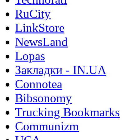
RuCity
LinkStore
NewsLand
Lopas
Закладки - IN.UA
Connotea
Bibsonomy
Trucking Bookmarks
Communizm