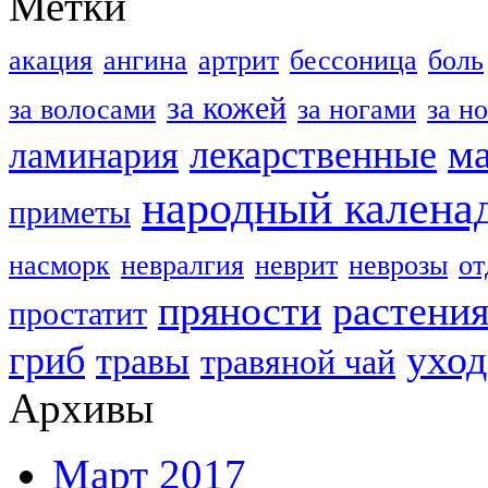
Метки
акация
ангина
артрит
бессоница
боль
за кожей
за волосами
за ногами
за н
м
лекарственные
ламинария
народный калена
приметы
насморк
невралгия
неврит
неврозы
о
пряности
растени
простатит
уход
гриб
травы
травяной чай
Архивы
Март 2017