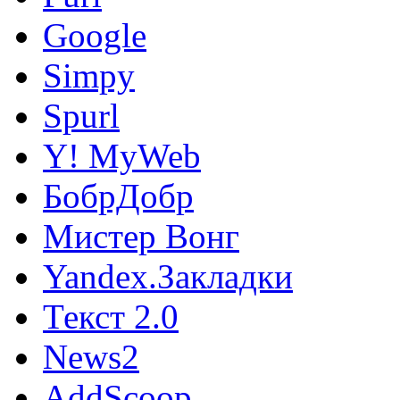
Google
Simpy
Spurl
Y! MyWeb
БобрДобр
Мистер Вонг
Yandex.Закладки
Текст 2.0
News2
AddScoop