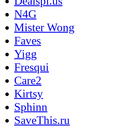
Dealspl.us
N4G
Mister Wong
Faves
Yigg
Fresqui
Care2
Kirtsy
Sphinn
SaveThis.ru