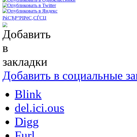
РќСЂР°РІРёС‚СЃСЏ
Добавить в социальные за
Blink
del.ici.ous
Digg
Furl