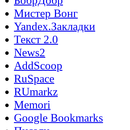
БобрДобр
Мистер Вонг
Yandex.Закладки
Текст 2.0
News2
AddScoop
RuSpace
RUmarkz
Memori
Google Bookmarks