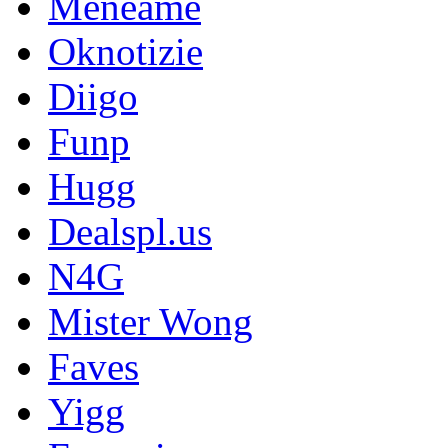
Meneame
Oknotizie
Diigo
Funp
Hugg
Dealspl.us
N4G
Mister Wong
Faves
Yigg