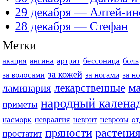
29 декабря — Алтей-ин
28 декабря — Стефан
Метки
акация
ангина
артрит
бессоница
боль
за кожей
за волосами
за ногами
за н
м
лекарственные
ламинария
народный калена
приметы
насморк
невралгия
неврит
неврозы
о
пряности
растени
простатит