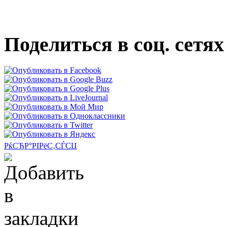
Поделиться в соц. сетях
РќСЂР°РІРёС‚СЃСЏ